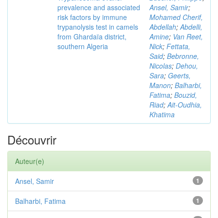
prevalence and associated
Ansel, Samir
;
risk factors by immune
Mohamed Cherif,
trypanolysis test in camels
Abdellah
;
Abdelli,
from Ghardaïa district,
Amine
;
Van Reet,
southern Algeria
Nick
;
Fettata,
Said
;
Bebronne,
Nicolas
;
Dehou,
Sara
;
Geerts,
Manon
;
Balharbi,
Fatima
;
Bouzid,
Riad
;
Ait-Oudhia,
Khatima
Découvrir
Auteur(e)
Ansel, Samir
1
Balharbi, Fatima
1