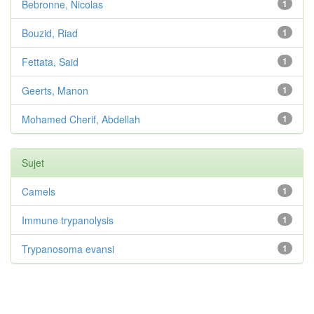
Bebronne, Nicolas
1
Bouzid, Riad
1
Fettata, Said
1
Geerts, Manon
1
Mohamed Cherif, Abdellah
1
Sujet
Camels
1
Immune trypanolysis
1
Trypanosoma evansi
1