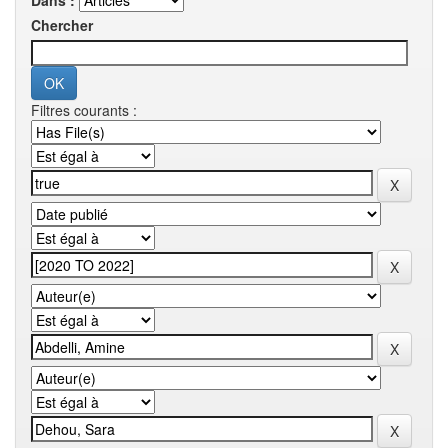
Dans :
Chercher
Filtres courants :