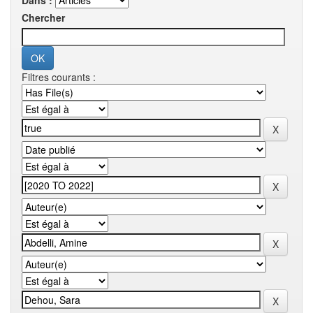
Dans :
Chercher
Filtres courants :