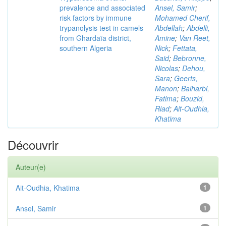
prevalence and associated
Ansel, Samir
;
risk factors by immune
Mohamed Cherif,
trypanolysis test in camels
Abdellah
;
Abdelli,
from Ghardaïa district,
Amine
;
Van Reet,
southern Algeria
Nick
;
Fettata,
Said
;
Bebronne,
Nicolas
;
Dehou,
Sara
;
Geerts,
Manon
;
Balharbi,
Fatima
;
Bouzid,
Riad
;
Ait-Oudhia,
Khatima
Découvrir
Auteur(e)
Ait-Oudhia, Khatima
1
Ansel, Samir
1