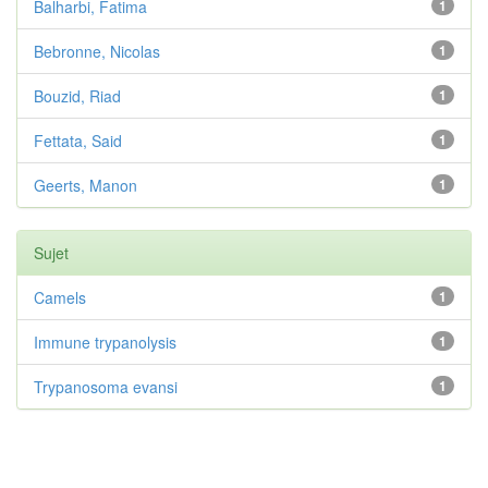
Balharbi, Fatima
1
Bebronne, Nicolas
1
Bouzid, Riad
1
Fettata, Said
1
Geerts, Manon
1
Sujet
Camels
1
Immune trypanolysis
1
Trypanosoma evansi
1