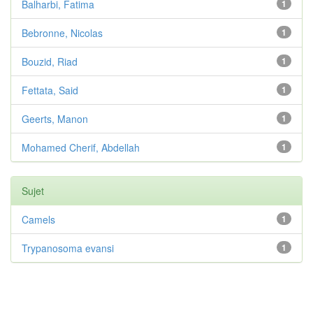
Balharbi, Fatima
1
Bebronne, Nicolas
1
Bouzid, Riad
1
Fettata, Said
1
Geerts, Manon
1
Mohamed Cherif, Abdellah
1
Sujet
Camels
1
Trypanosoma evansi
1