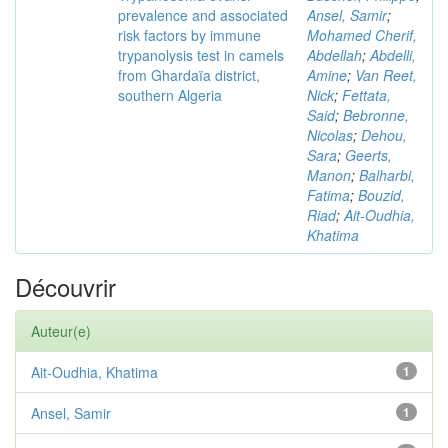
prevalence and associated
Ansel, Samir
;
risk factors by immune
Mohamed Cherif,
trypanolysis test in camels
Abdellah
;
Abdelli,
from Ghardaïa district,
Amine
;
Van Reet,
southern Algeria
Nick
;
Fettata,
Said
;
Bebronne,
Nicolas
;
Dehou,
Sara
;
Geerts,
Manon
;
Balharbi,
Fatima
;
Bouzid,
Riad
;
Ait-Oudhia,
Khatima
Découvrir
Auteur(e)
Ait-Oudhia, Khatima
1
Ansel, Samir
1