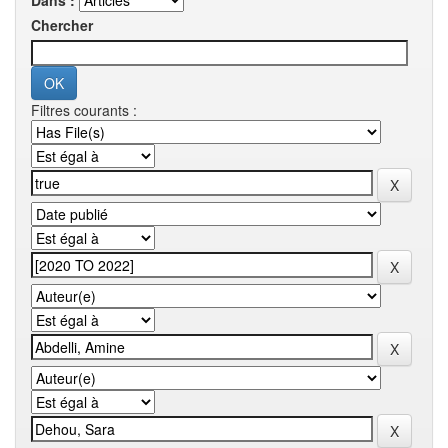
Dans :
Chercher
Filtres courants :