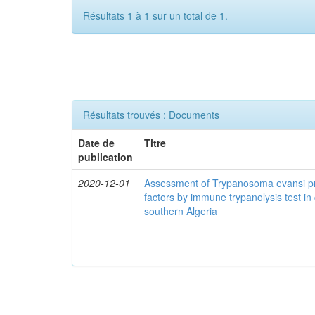
Résultats 1 à 1 sur un total de 1.
Résultats trouvés : Documents
Date de
Titre
publication
2020-12-01
Assessment of Trypanosoma evansi pr
factors by immune trypanolysis test in
southern Algeria