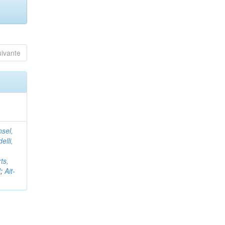
uivante
nsel,
elli,
ts,
d
;
Ait-