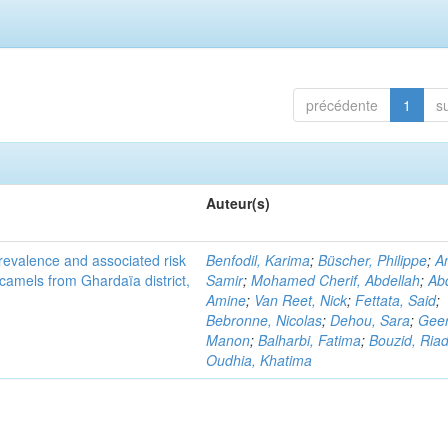
précédente
1
s
Auteur(s)
evalence and associated risk
Benfodil, Karima
;
Büscher, Philippe
;
A
 camels from Ghardaïa district,
Samir
;
Mohamed Cherif, Abdellah
;
Abd
Amine
;
Van Reet, Nick
;
Fettata, Said
;
Bebronne, Nicolas
;
Dehou, Sara
;
Geer
Manon
;
Balharbi, Fatima
;
Bouzid, Ria
Oudhia, Khatima