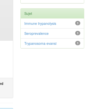
Sujet
Immune trypanolysis
1
Seroprevalence
1
Trypanosoma evansi
1
rd