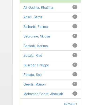
Ait-Oudhia, Khatima
1
Ansel, Samir
1
Balharbi, Fatima
1
Bebronne, Nicolas
1
Benfodil, Karima
1
Bouzid, Riad
1
Büscher, Philippe
1
Fettata, Said
1
Geerts, Manon
1
Mohamed Cherif, Abdellah
1
suivant >