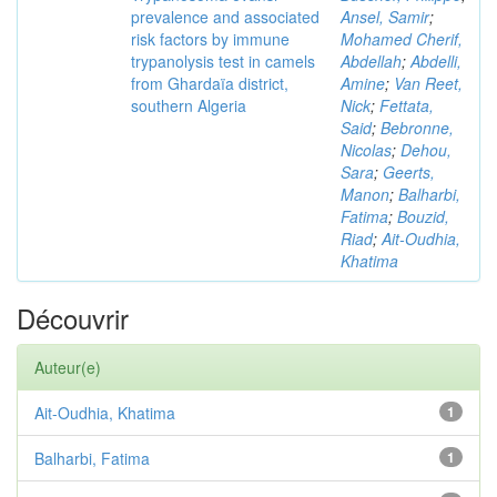
prevalence and associated
Ansel, Samir
;
risk factors by immune
Mohamed Cherif,
trypanolysis test in camels
Abdellah
;
Abdelli,
from Ghardaïa district,
Amine
;
Van Reet,
southern Algeria
Nick
;
Fettata,
Said
;
Bebronne,
Nicolas
;
Dehou,
Sara
;
Geerts,
Manon
;
Balharbi,
Fatima
;
Bouzid,
Riad
;
Ait-Oudhia,
Khatima
Découvrir
Auteur(e)
Ait-Oudhia, Khatima
1
Balharbi, Fatima
1