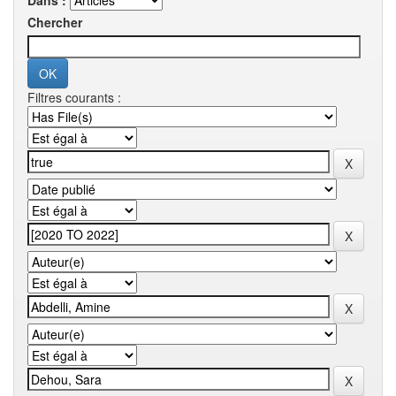
Dans :
Chercher
Filtres courants :