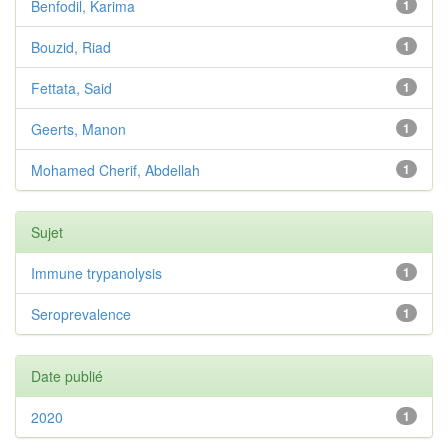
Benfodil, Karima
1
Bouzid, Riad
1
Fettata, Said
1
Geerts, Manon
1
Mohamed Cherif, Abdellah
1
Sujet
Immune trypanolysis
1
Seroprevalence
1
Date publié
2020
1