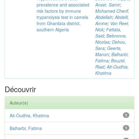
prevalence and associated
Ansel, Samir
;
risk factors by immune
Mohamed Cherif,
trypanolysis test in camels
Abdellah
;
Abdelli,
from Ghardaïa district,
Amine
;
Van Reet,
southern Algeria
Nick
;
Fettata,
Said
;
Bebronne,
Nicolas
;
Dehou,
Sara
;
Geerts,
Manon
;
Balharbi,
Fatima
;
Bouzid,
Riad
;
Ait-Oudhia,
Khatima
Découvrir
Auteur(e)
Ait-Oudhia, Khatima
1
Balharbi, Fatima
1