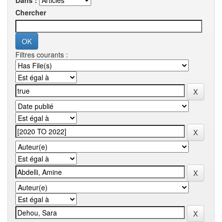
Dans :
Chercher
Filtres courants :