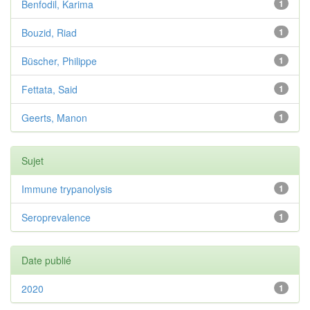
Benfodil, Karima
1
Bouzid, Riad
1
Büscher, Philippe
1
Fettata, Said
1
Geerts, Manon
1
Sujet
Immune trypanolysis
1
Seroprevalence
1
Date publié
2020
1