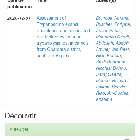
Date de
Titre
Auteur(s)
publication
2020-12-01
Assessment of
Benfodil, Karima
;
Trypanosoma evansi
Büscher, Philippe
;
prevalence and associated
Ansel, Samir
;
risk factors by immune
Mohamed Cherif,
trypanolysis test in camels
Abdellah
;
Abdelli,
from Ghardaïa district,
Amine
;
Van Reet,
southern Algeria
Nick
;
Fettata,
Said
;
Bebronne,
Nicolas
;
Dehou,
Sara
;
Geerts,
Manon
;
Balharbi,
Fatima
;
Bouzid,
Riad
;
Ait-Oudhia,
Khatima
Découvrir
Auteur(e)