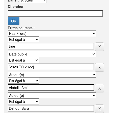
Dans :
Chercher
Filtres courants :