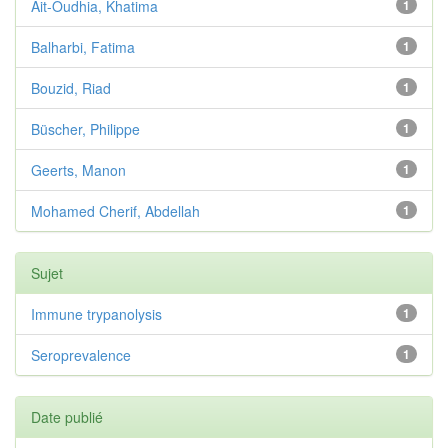
Ait-Oudhia, Khatima
1
Balharbi, Fatima
1
Bouzid, Riad
1
Büscher, Philippe
1
Geerts, Manon
1
Mohamed Cherif, Abdellah
1
Sujet
Immune trypanolysis
1
Seroprevalence
1
Date publié