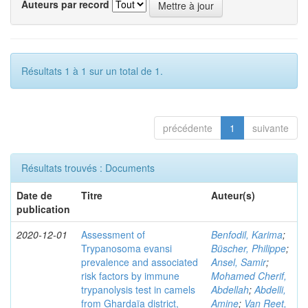
Auteurs par record
Résultats 1 à 1 sur un total de 1.
précédente
1
suivante
Résultats trouvés : Documents
Date de
Titre
Auteur(s)
publication
2020-12-01
Assessment of
Benfodil, Karima
;
Trypanosoma evansi
Büscher, Philippe
;
prevalence and associated
Ansel, Samir
;
risk factors by immune
Mohamed Cherif,
trypanolysis test in camels
Abdellah
;
Abdelli,
from Ghardaïa district,
Amine
;
Van Reet,