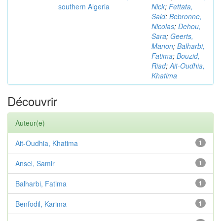
southern Algeria
Nick
;
Fettata,
Said
;
Bebronne,
Nicolas
;
Dehou,
Sara
;
Geerts,
Manon
;
Balharbi,
Fatima
;
Bouzid,
Riad
;
Ait-Oudhia,
Khatima
Découvrir
Auteur(e)
Ait-Oudhia, Khatima
1
Ansel, Samir
1
Balharbi, Fatima
1
Benfodil, Karima
1