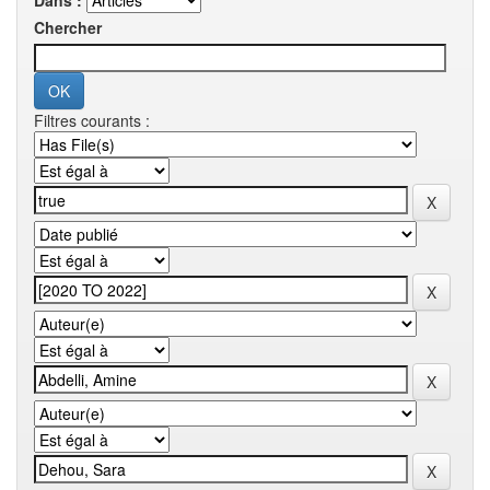
Dans :
Chercher
Filtres courants :