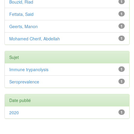
Bouzid, Riad
1
Fettata, Said
1
Geerts, Manon
1
Mohamed Cherif, Abdellah
1
Sujet
Immune trypanolysis
1
Seroprevalence
1
Date publié
2020
1