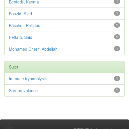
Benfodil, Karima
1
Bouzid, Riad
1
Büscher, Philippe
1
Fettata, Said
1
Mohamed Cherif, Abdellah
1
Sujet
Immune trypanolysis
1
Seroprevalence
1