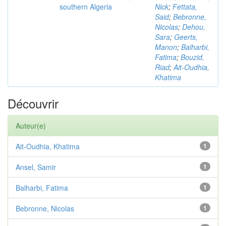
southern Algeria
Nick
;
Fettata,
Said
;
Bebronne,
Nicolas
;
Dehou,
Sara
;
Geerts,
Manon
;
Balharbi,
Fatima
;
Bouzid,
Riad
;
Ait-Oudhia,
Khatima
Découvrir
Auteur(e)
Ait-Oudhia, Khatima
1
Ansel, Samir
1
Balharbi, Fatima
1
Bebronne, Nicolas
1