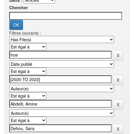
Dans :
Chercher
Filtres courants :