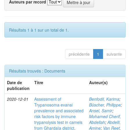
Auteurs par record
Résultats 1 à 1 sur un total de 1.
précédente
1
suivante
Résultats trouvés : Documents
Date de
Titre
Auteur(s)
publication
2020-12-01
Assessment of
Benfodil, Karima
;
Trypanosoma evansi
Büscher, Philippe
;
prevalence and associated
Ansel, Samir
;
risk factors by immune
Mohamed Cherif,
trypanolysis test in camels
Abdellah
;
Abdelli,
from Ghardaïa district,
Amine
;
Van Reet,