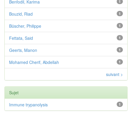
Benfodil, Karima
1
Bouzid, Riad
1
Büscher, Philippe
1
Fettata, Said
1
Geerts, Manon
1
Mohamed Cherif, Abdellah
1
suivant >
Sujet
Immune trypanolysis
1