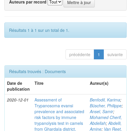
Auteurs par record
Résultats 1 à 1 sur un total de 1.
précédente
1
suivante
Résultats trouvés : Documents
Date de
Titre
Auteur(s)
publication
2020-12-01
Assessment of
Benfodil, Karima
;
Trypanosoma evansi
Büscher, Philippe
;
prevalence and associated
Ansel, Samir
;
risk factors by immune
Mohamed Cherif,
trypanolysis test in camels
Abdellah
;
Abdelli,
from Ghardaïa district,
Amine
;
Van Reet,