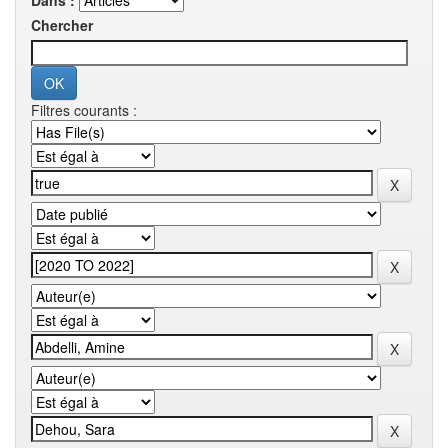
Dans :
Chercher
Filtres courants :