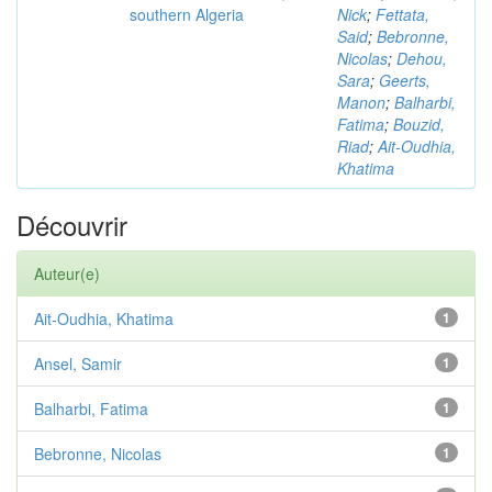
southern Algeria
Nick
;
Fettata,
Said
;
Bebronne,
Nicolas
;
Dehou,
Sara
;
Geerts,
Manon
;
Balharbi,
Fatima
;
Bouzid,
Riad
;
Ait-Oudhia,
Khatima
Découvrir
Auteur(e)
Ait-Oudhia, Khatima
1
Ansel, Samir
1
Balharbi, Fatima
1
Bebronne, Nicolas
1