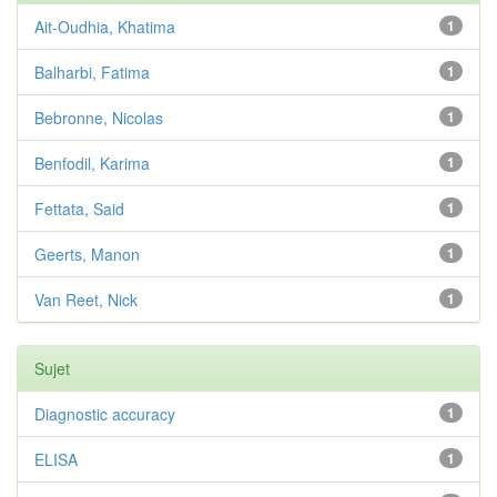
Ait-Oudhia, Khatima
1
Balharbi, Fatima
1
Bebronne, Nicolas
1
Benfodil, Karima
1
Fettata, Said
1
Geerts, Manon
1
Van Reet, Nick
1
Sujet
Diagnostic accuracy
1
ELISA
1