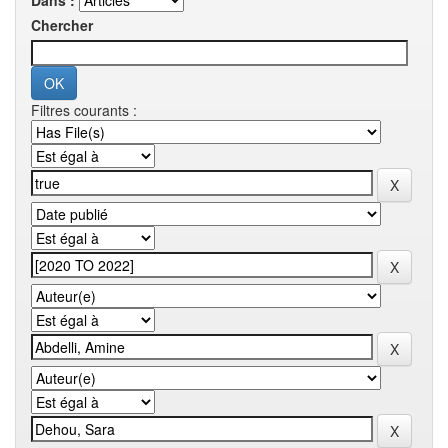
Dans :
Chercher
Filtres courants :