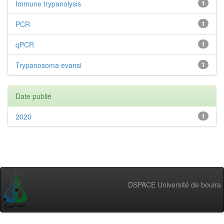
Immune trypanolysis
1
PCR
1
qPCR
1
Trypanosoma evansi
1
Date publié
2020
1
DSPACE Université de bouira