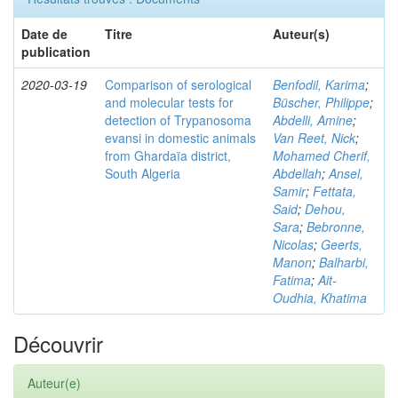
Date de
Titre
Auteur(s)
publication
2020-03-19
Comparison of serological
Benfodil, Karima
;
and molecular tests for
Büscher, Philippe
;
detection of Trypanosoma
Abdelli, Amine
;
evansi in domestic animals
Van Reet, Nick
;
from Ghardaïa district,
Mohamed Cherif,
South Algeria
Abdellah
;
Ansel,
Samir
;
Fettata,
Said
;
Dehou,
Sara
;
Bebronne,
Nicolas
;
Geerts,
Manon
;
Balharbi,
Fatima
;
Ait-
Oudhia, Khatima
Découvrir
Auteur(e)