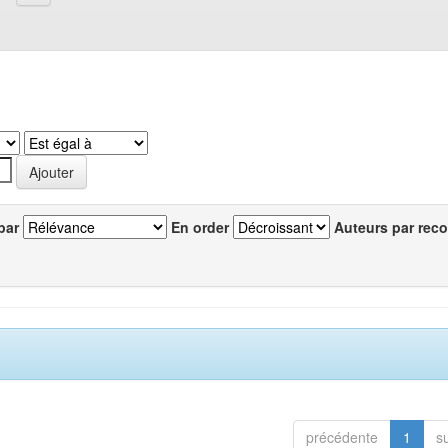
par
En order
Auteurs par reco
précédente
1
s