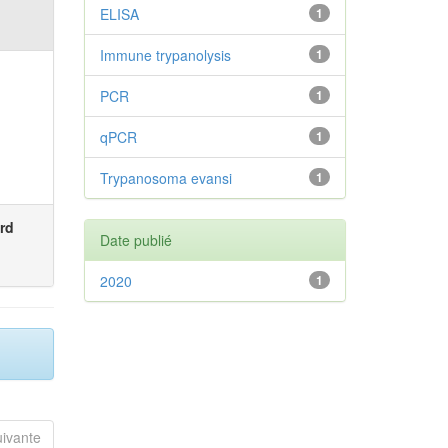
ELISA
1
Immune trypanolysis
1
PCR
1
qPCR
1
Trypanosoma evansi
1
rd
Date publié
2020
1
uivante