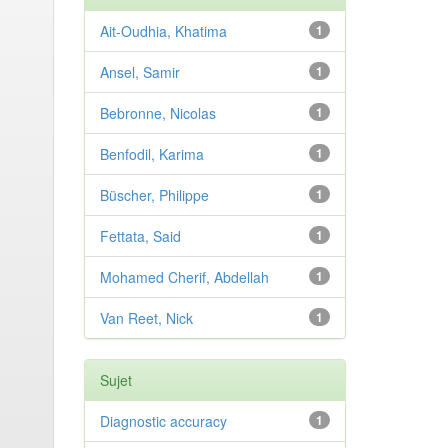
Ait-Oudhia, Khatima
1
Ansel, Samir
1
Bebronne, Nicolas
1
Benfodil, Karima
1
Büscher, Philippe
1
Fettata, Said
1
Mohamed Cherif, Abdellah
1
Van Reet, Nick
1
Sujet
Diagnostic accuracy
1