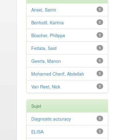
Ansel, Samir
1
Benfodil, Karima
1
Büscher, Philippe
1
Fettata, Said
1
Geerts, Manon
1
Mohamed Cherif, Abdellah
1
Van Reet, Nick
1
Sujet
Diagnostic accuracy
1
ELISA
1