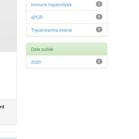
Immune trypanolysis
1
qPCR
1
Trypanosoma evansi
1
Date publié
2020
1
rd