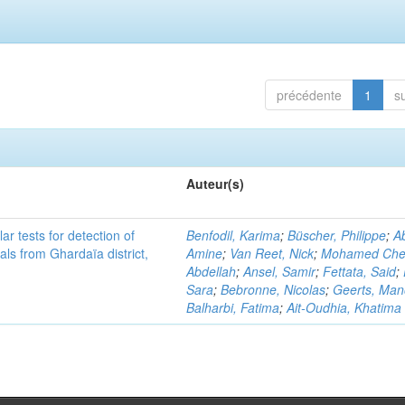
précédente
1
s
Auteur(s)
r tests for detection of
Benfodil, Karima
;
Büscher, Philippe
;
Ab
ls from Ghardaïa district,
Amine
;
Van Reet, Nick
;
Mohamed Cher
Abdellah
;
Ansel, Samir
;
Fettata, Said
;
Sara
;
Bebronne, Nicolas
;
Geerts, Ma
Balharbi, Fatima
;
Ait-Oudhia, Khatima