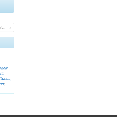
uivante
delli,
if,
Dehou,
non
;