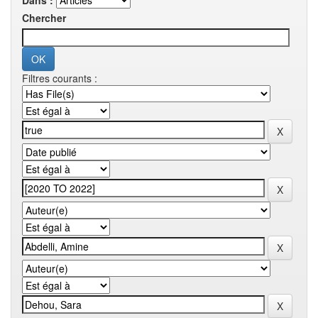
Dans :
Chercher
Filtres courants :