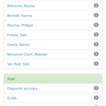
Bebronne, Nicolas
1
Benfodil, Karima
1
Büscher, Philippe
1
Fettata, Said
1
Geerts, Manon
1
Mohamed Cherif, Abdellah
1
Van Reet, Nick
1
Sujet
Diagnostic accuracy
1
ELISA
1