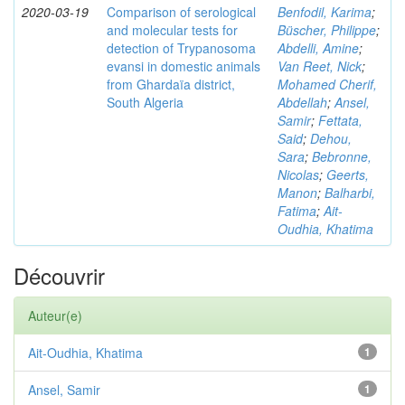
2020-03-19
Comparison of serological
Benfodil, Karima
;
and molecular tests for
Büscher, Philippe
;
detection of Trypanosoma
Abdelli, Amine
;
evansi in domestic animals
Van Reet, Nick
;
from Ghardaïa district,
Mohamed Cherif,
South Algeria
Abdellah
;
Ansel,
Samir
;
Fettata,
Said
;
Dehou,
Sara
;
Bebronne,
Nicolas
;
Geerts,
Manon
;
Balharbi,
Fatima
;
Ait-
Oudhia, Khatima
Découvrir
Auteur(e)
Ait-Oudhia, Khatima
1
Ansel, Samir
1