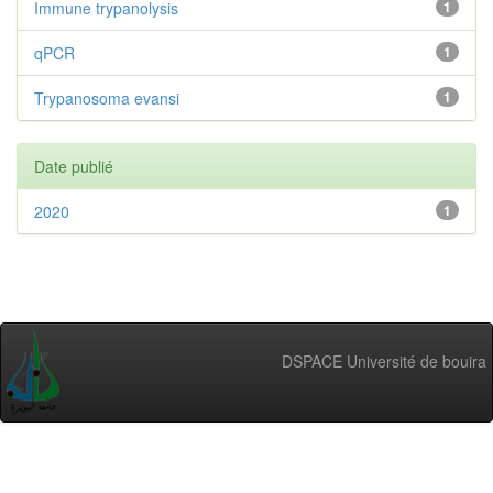
Immune trypanolysis
1
qPCR
1
Trypanosoma evansi
1
Date publié
2020
1
DSPACE Université de bouira