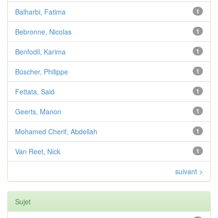
Balharbi, Fatima
1
Bebronne, Nicolas
1
Benfodil, Karima
1
Büscher, Philippe
1
Fettata, Said
1
Geerts, Manon
1
Mohamed Cherif, Abdellah
1
Van Reet, Nick
1
suivant >
Sujet