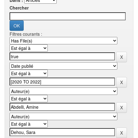
Dans :
Chercher
Filtres courants :