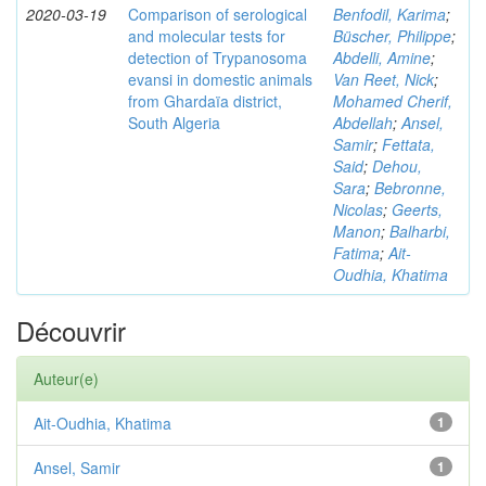
2020-03-19
Comparison of serological
Benfodil, Karima
;
and molecular tests for
Büscher, Philippe
;
detection of Trypanosoma
Abdelli, Amine
;
evansi in domestic animals
Van Reet, Nick
;
from Ghardaïa district,
Mohamed Cherif,
South Algeria
Abdellah
;
Ansel,
Samir
;
Fettata,
Said
;
Dehou,
Sara
;
Bebronne,
Nicolas
;
Geerts,
Manon
;
Balharbi,
Fatima
;
Ait-
Oudhia, Khatima
Découvrir
Auteur(e)
Ait-Oudhia, Khatima
1
Ansel, Samir
1