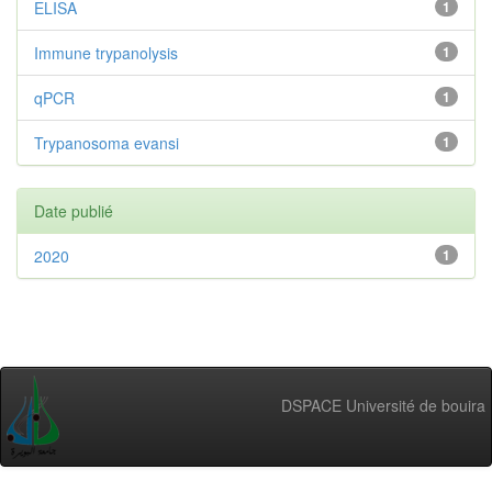
ELISA
1
Immune trypanolysis
1
qPCR
1
Trypanosoma evansi
1
Date publié
2020
1
DSPACE Université de bouira