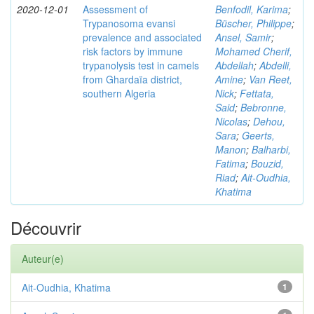
2020-12-01
Assessment of
Benfodil, Karima
;
Trypanosoma evansi
Büscher, Philippe
;
prevalence and associated
Ansel, Samir
;
risk factors by immune
Mohamed Cherif,
trypanolysis test in camels
Abdellah
;
Abdelli,
from Ghardaïa district,
Amine
;
Van Reet,
southern Algeria
Nick
;
Fettata,
Said
;
Bebronne,
Nicolas
;
Dehou,
Sara
;
Geerts,
Manon
;
Balharbi,
Fatima
;
Bouzid,
Riad
;
Ait-Oudhia,
Khatima
Découvrir
Auteur(e)
Ait-Oudhia, Khatima
1