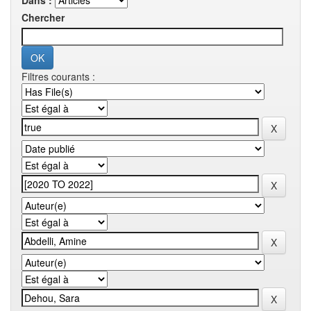
Dans :
Chercher
Filtres courants :