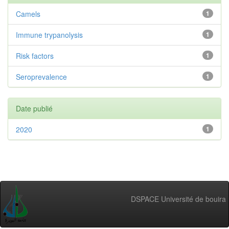
Camels
1
Immune trypanolysis
1
Risk factors
1
Seroprevalence
1
Date publié
2020
1
DSPACE Université de bouira