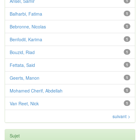
Ansel, Samir
1
Balharbi, Fatima
1
Bebronne, Nicolas
1
Benfodil, Karima
1
Bouzid, Riad
1
Fettata, Said
1
Geerts, Manon
1
Mohamed Cherif, Abdellah
1
Van Reet, Nick
1
suivant >
Sujet