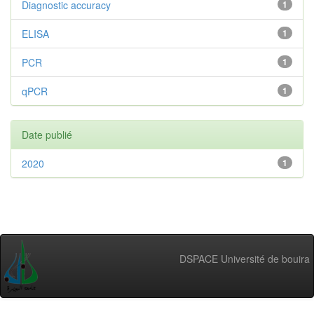
Diagnostic accuracy
1
ELISA
1
PCR
1
qPCR
1
Date publié
2020
1
DSPACE Université de bouira