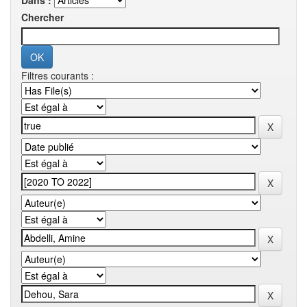
Dans :
Chercher
Filtres courants :