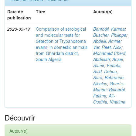
Date de
Titre
Auteur(s)
publication
2020-03-19
Comparison of serological
Benfodil, Karima
;
and molecular tests for
Büscher, Philippe
;
detection of Trypanosoma
Abdelli, Amine
;
evansi in domestic animals
Van Reet, Nick
;
from Ghardaïa district,
Mohamed Cherif,
South Algeria
Abdellah
;
Ansel,
Samir
;
Fettata,
Said
;
Dehou,
Sara
;
Bebronne,
Nicolas
;
Geerts,
Manon
;
Balharbi,
Fatima
;
Ait-
Oudhia, Khatima
Découvrir
Auteur(e)