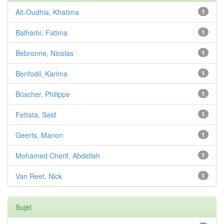
Ait-Oudhia, Khatima
1
Balharbi, Fatima
1
Bebronne, Nicolas
1
Benfodil, Karima
1
Büscher, Philippe
1
Fettata, Said
1
Geerts, Manon
1
Mohamed Cherif, Abdellah
1
Van Reet, Nick
1
Sujet