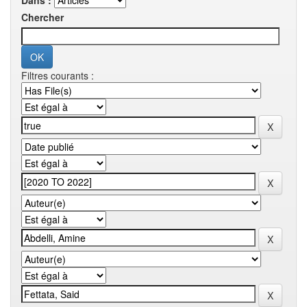
Dans :
Chercher
Filtres courants :