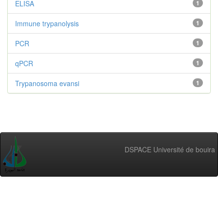
ELISA
1
Immune trypanolysis
1
PCR
1
qPCR
1
Trypanosoma evansi
1
DSPACE Université de bouira