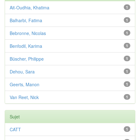
Ait-Oudhia, Khatima
1
Balharbi, Fatima
1
Bebronne, Nicolas
1
Benfodil, Karima
1
Büscher, Philippe
1
Dehou, Sara
1
Geerts, Manon
1
Van Reet, Nick
1
Sujet
CATT
1