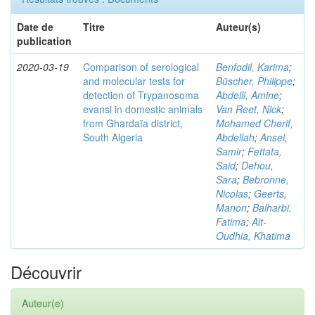
Date de
Titre
Auteur(s)
publication
2020-03-19
Comparison of serological
Benfodil, Karima
;
and molecular tests for
Büscher, Philippe
;
detection of Trypanosoma
Abdelli, Amine
;
evansi in domestic animals
Van Reet, Nick
;
from Ghardaïa district,
Mohamed Cherif,
South Algeria
Abdellah
;
Ansel,
Samir
;
Fettata,
Said
;
Dehou,
Sara
;
Bebronne,
Nicolas
;
Geerts,
Manon
;
Balharbi,
Fatima
;
Ait-
Oudhia, Khatima
Découvrir
Auteur(e)