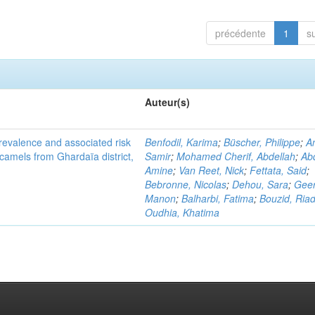
précédente
1
s
Auteur(s)
evalence and associated risk
Benfodil, Karima
;
Büscher, Philippe
;
A
 camels from Ghardaïa district,
Samir
;
Mohamed Cherif, Abdellah
;
Abd
Amine
;
Van Reet, Nick
;
Fettata, Said
;
Bebronne, Nicolas
;
Dehou, Sara
;
Geer
Manon
;
Balharbi, Fatima
;
Bouzid, Ria
Oudhia, Khatima