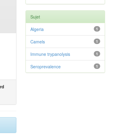
Sujet
Algeria
1
Camels
1
Immune trypanolysis
1
Seroprevalence
1
rd