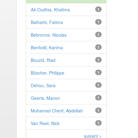
Ait-Oudhia, Khatima
1
Balharbi, Fatima
1
Bebronne, Nicolas
1
Benfodil, Karima
1
Bouzid, Riad
1
Büscher, Philippe
1
Dehou, Sara
1
Geerts, Manon
1
Mohamed Cherif, Abdellah
1
Van Reet, Nick
1
suivant >