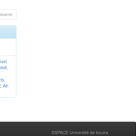
uivante
nsel,
elli,
ts,
d
;
Ait-
DSPACE Université de bouira