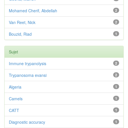
Mohamed Cherif, Abdellah
2
Van Reet, Nick
2
Bouzid, Riad
1
Sujet
Immune trypanolysis
2
Trypanosoma evansi
2
Algeria
1
Camels
1
CATT
1
Diagnostic accuracy
1