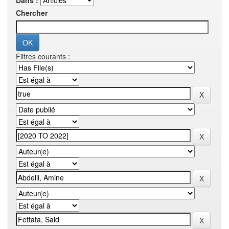
Dans :
Chercher
Filtres courants :