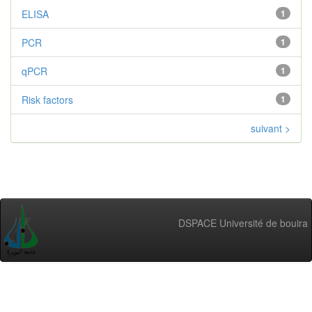
ELISA
1
PCR
1
qPCR
1
Risk factors
1
suivant >
DSPACE Université de bouira