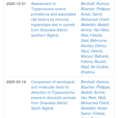
2020-12-01
Assessment of
Benfodil, Karima
;
Trypanosoma evansi
Büscher, Philippe
;
prevalence and associated
Ansel, Samir
;
risk factors by immune
Mohamed Cherif,
trypanolysis test in camels
Abdellah
;
Abdelli,
from Ghardaïa district,
Amine
;
Van Reet,
southern Algeria
Nick
;
Fettata,
Said
;
Bebronne,
Nicolas
;
Dehou,
Sara
;
Geerts,
Manon
;
Balharbi,
Fatima
;
Bouzid,
Riad
;
Ait-Oudhia,
Khatima
2020-03-19
Comparison of serological
Benfodil, Karima
;
and molecular tests for
Büscher, Philippe
;
detection of Trypanosoma
Abdelli, Amine
;
evansi in domestic animals
Van Reet, Nick
;
from Ghardaïa district,
Mohamed Cherif,
South Algeria
Abdellah
;
Ansel,
Samir
;
Fettata,