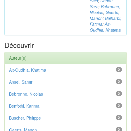
Said
;
Dehou,
Sara
;
Bebronne,
Nicolas
;
Geerts,
Manon
;
Balharbi,
Fatima
;
Ait-
Oudhia, Khatima
Découvrir
Auteur(e)
Ait-Oudhia, Khatima
2
Ansel, Samir
2
Bebronne, Nicolas
2
Benfodil, Karima
2
Büscher, Philippe
2
Geerts, Manon
2