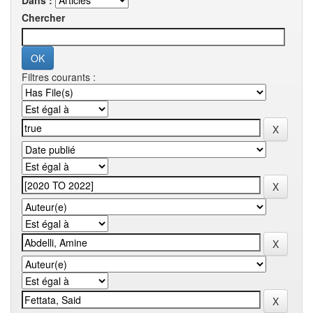
Dans :
Chercher
Filtres courants :