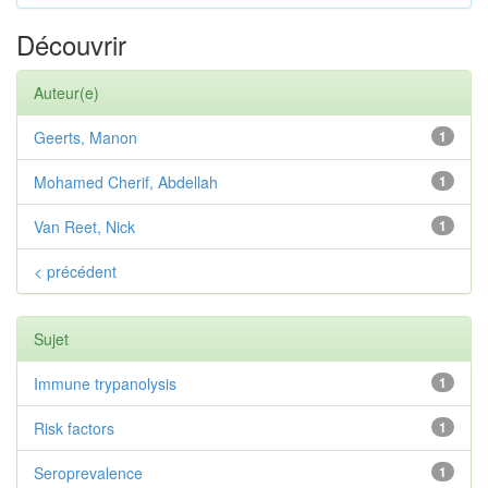
Découvrir
Auteur(e)
Geerts, Manon
1
Mohamed Cherif, Abdellah
1
Van Reet, Nick
1
< précédent
Sujet
Immune trypanolysis
1
Risk factors
1
Seroprevalence
1