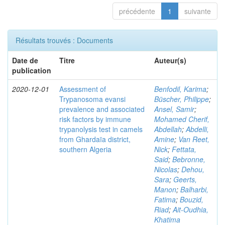
précédente
1
suivante
Résultats trouvés : Documents
Date de
Titre
Auteur(s)
publication
2020-12-01
Assessment of
Benfodil, Karima
;
Trypanosoma evansi
Büscher, Philippe
;
prevalence and associated
Ansel, Samir
;
risk factors by immune
Mohamed Cherif,
trypanolysis test in camels
Abdellah
;
Abdelli,
from Ghardaïa district,
Amine
;
Van Reet,
southern Algeria
Nick
;
Fettata,
Said
;
Bebronne,
Nicolas
;
Dehou,
Sara
;
Geerts,
Manon
;
Balharbi,
Fatima
;
Bouzid,
Riad
;
Ait-Oudhia,
Khatima