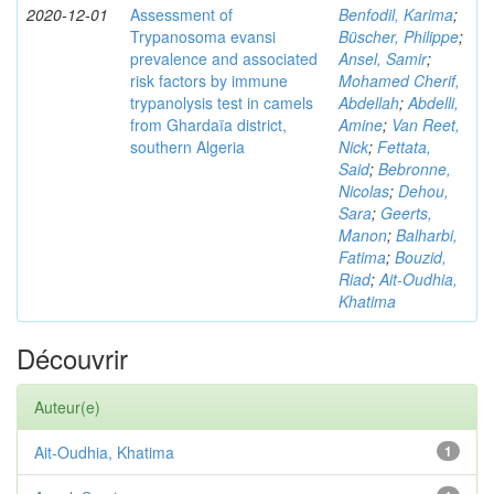
2020-12-01
Assessment of
Benfodil, Karima
;
Trypanosoma evansi
Büscher, Philippe
;
prevalence and associated
Ansel, Samir
;
risk factors by immune
Mohamed Cherif,
trypanolysis test in camels
Abdellah
;
Abdelli,
from Ghardaïa district,
Amine
;
Van Reet,
southern Algeria
Nick
;
Fettata,
Said
;
Bebronne,
Nicolas
;
Dehou,
Sara
;
Geerts,
Manon
;
Balharbi,
Fatima
;
Bouzid,
Riad
;
Ait-Oudhia,
Khatima
Découvrir
Auteur(e)
Ait-Oudhia, Khatima
1