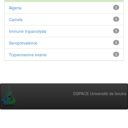
Algeria
1
Camels
1
Immune trypanolysis
1
Seroprevalence
1
Trypanosoma evansi
1
DSPACE Université de bouira