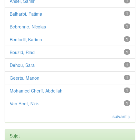
Ansel, Samir
1
Balharbi, Fatima
1
Bebronne, Nicolas
1
Benfodil, Karima
1
Bouzid, Riad
1
Dehou, Sara
1
Geerts, Manon
1
Mohamed Cherif, Abdellah
1
Van Reet, Nick
1
suivant >
Sujet