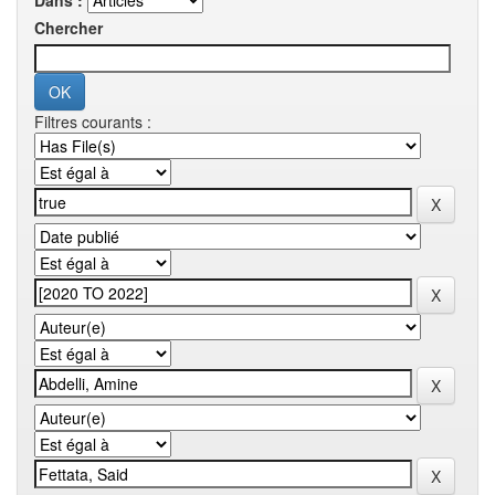
Dans :
Chercher
Filtres courants :