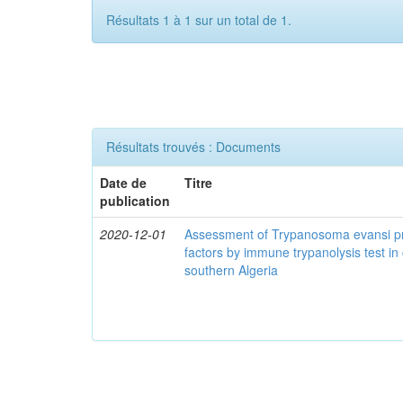
Résultats 1 à 1 sur un total de 1.
Résultats trouvés : Documents
Date de
Titre
publication
2020-12-01
Assessment of Trypanosoma evansi pr
factors by immune trypanolysis test in
southern Algeria