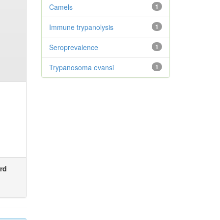
Camels
1
Immune trypanolysis
1
Seroprevalence
1
Trypanosoma evansi
1
rd