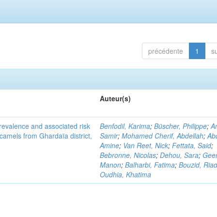
précédente
1
s
Auteur(s)
evalence and associated risk
Benfodil, Karima
;
Büscher, Philippe
;
A
 camels from Ghardaïa district,
Samir
;
Mohamed Cherif, Abdellah
;
Abd
Amine
;
Van Reet, Nick
;
Fettata, Said
;
Bebronne, Nicolas
;
Dehou, Sara
;
Geer
Manon
;
Balharbi, Fatima
;
Bouzid, Ria
Oudhia, Khatima