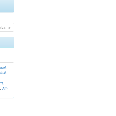
uivante
nsel,
elli,
ts,
d
;
Ait-