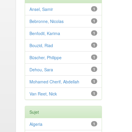
Ansel, Samir
1
Bebronne, Nicolas
1
Benfodil, Karima
1
Bouzid, Riad
1
Büscher, Philippe
1
Dehou, Sara
1
Mohamed Cherif, Abdellah
1
Van Reet, Nick
1
Sujet
Algeria
1