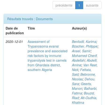
précédente
1
suivante
Résultats trouvés : Documents
Date de
Titre
Auteur(s)
publication
2020-12-01
Assessment of
Benfodil, Karima
;
Trypanosoma evansi
Büscher, Philippe
;
prevalence and associated
Ansel, Samir
;
risk factors by immune
Mohamed Cherif,
trypanolysis test in camels
Abdellah
;
Abdelli,
from Ghardaïa district,
Amine
;
Van Reet,
southern Algeria
Nick
;
Fettata,
Said
;
Bebronne,
Nicolas
;
Dehou,
Sara
;
Geerts,
Manon
;
Balharbi,
Fatima
;
Bouzid,
Riad
;
Ait-Oudhia,
Khatima