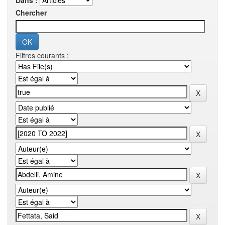
Dans :
Chercher
Filtres courants :