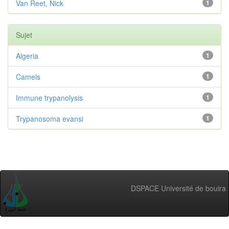
Van Reet, Nick
1
Sujet
Algeria
1
Camels
1
Immune trypanolysis
1
Trypanosoma evansi
1
DSPACE Université de bouira