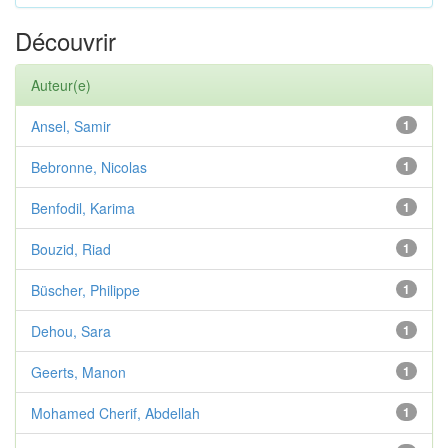
Découvrir
Auteur(e)
Ansel, Samir
1
Bebronne, Nicolas
1
Benfodil, Karima
1
Bouzid, Riad
1
Büscher, Philippe
1
Dehou, Sara
1
Geerts, Manon
1
Mohamed Cherif, Abdellah
1