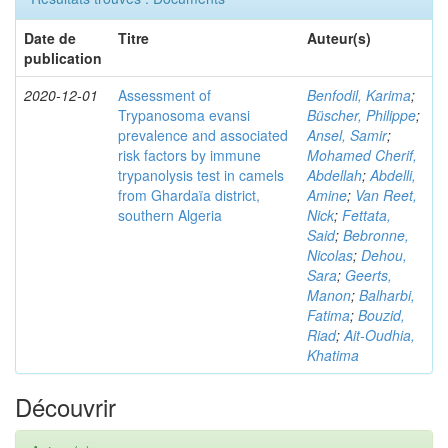
Date de
Titre
Auteur(s)
publication
2020-12-01
Assessment of
Benfodil, Karima
;
Trypanosoma evansi
Büscher, Philippe
;
prevalence and associated
Ansel, Samir
;
risk factors by immune
Mohamed Cherif,
trypanolysis test in camels
Abdellah
;
Abdelli,
from Ghardaïa district,
Amine
;
Van Reet,
southern Algeria
Nick
;
Fettata,
Said
;
Bebronne,
Nicolas
;
Dehou,
Sara
;
Geerts,
Manon
;
Balharbi,
Fatima
;
Bouzid,
Riad
;
Ait-Oudhia,
Khatima
Découvrir