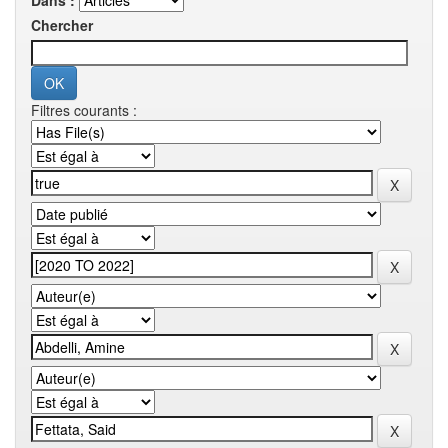
Dans :
Chercher
Filtres courants :