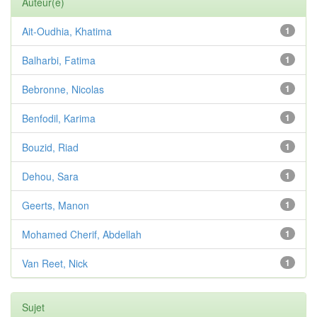
Auteur(e)
Ait-Oudhia, Khatima
1
Balharbi, Fatima
1
Bebronne, Nicolas
1
Benfodil, Karima
1
Bouzid, Riad
1
Dehou, Sara
1
Geerts, Manon
1
Mohamed Cherif, Abdellah
1
Van Reet, Nick
1
Sujet