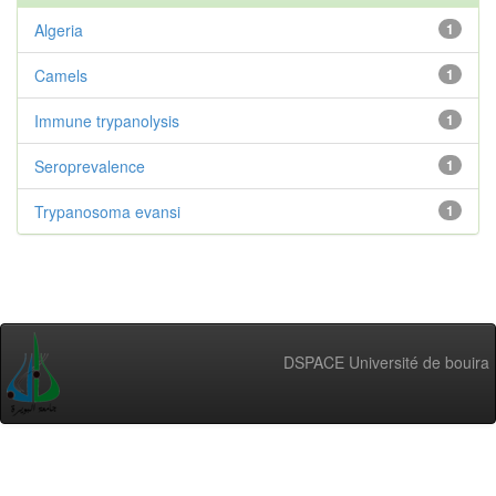
Algeria
1
Camels
1
Immune trypanolysis
1
Seroprevalence
1
Trypanosoma evansi
1
DSPACE Université de bouira