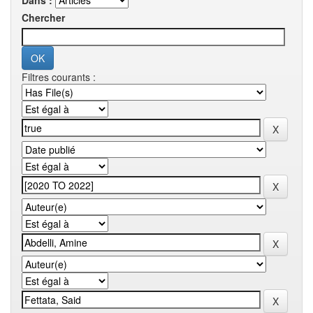
Dans :
Chercher
Filtres courants :