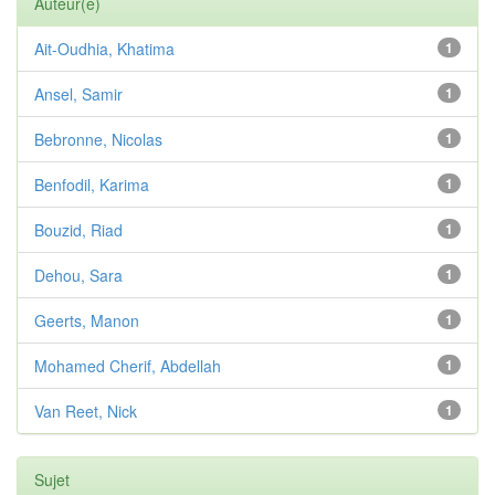
Auteur(e)
Ait-Oudhia, Khatima
1
Ansel, Samir
1
Bebronne, Nicolas
1
Benfodil, Karima
1
Bouzid, Riad
1
Dehou, Sara
1
Geerts, Manon
1
Mohamed Cherif, Abdellah
1
Van Reet, Nick
1
Sujet