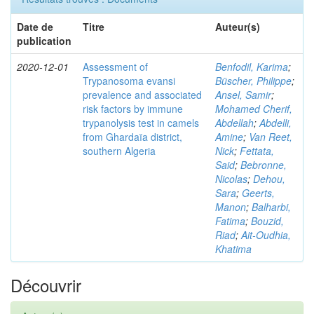
Date de
Titre
Auteur(s)
publication
2020-12-01
Assessment of
Benfodil, Karima
;
Trypanosoma evansi
Büscher, Philippe
;
prevalence and associated
Ansel, Samir
;
risk factors by immune
Mohamed Cherif,
trypanolysis test in camels
Abdellah
;
Abdelli,
from Ghardaïa district,
Amine
;
Van Reet,
southern Algeria
Nick
;
Fettata,
Said
;
Bebronne,
Nicolas
;
Dehou,
Sara
;
Geerts,
Manon
;
Balharbi,
Fatima
;
Bouzid,
Riad
;
Ait-Oudhia,
Khatima
Découvrir