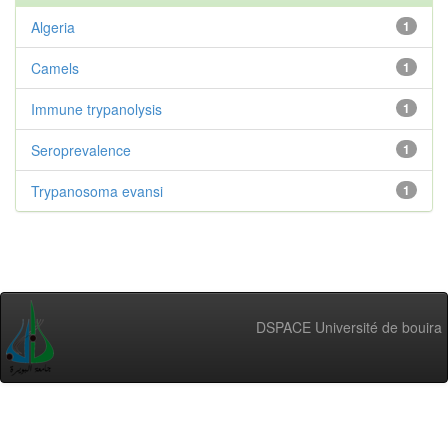
Algeria
1
Camels
1
Immune trypanolysis
1
Seroprevalence
1
Trypanosoma evansi
1
DSPACE Université de bouira