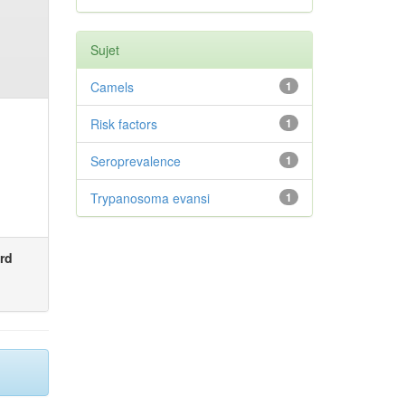
Sujet
Camels
1
Risk factors
1
Seroprevalence
1
Trypanosoma evansi
1
rd