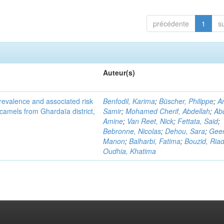
précédente
1
s
Auteur(s)
evalence and associated risk
Benfodil, Karima
;
Büscher, Philippe
;
A
 camels from Ghardaïa district,
Samir
;
Mohamed Cherif, Abdellah
;
Abd
Amine
;
Van Reet, Nick
;
Fettata, Said
;
Bebronne, Nicolas
;
Dehou, Sara
;
Geer
Manon
;
Balharbi, Fatima
;
Bouzid, Ria
Oudhia, Khatima