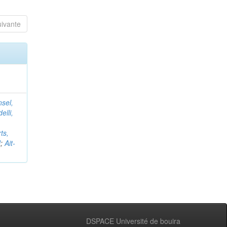
uivante
nsel,
elli,
ts,
d
;
Ait-
DSPACE Université de bouira