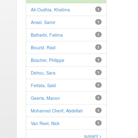
Ait-Oudhia, Khatima
1
Ansel, Samir
1
Balharbi, Fatima
1
Bouzid, Riad
1
Büscher, Philippe
1
Dehou, Sara
1
Fettata, Said
1
Geerts, Manon
1
Mohamed Cherif, Abdellah
1
Van Reet, Nick
1
suivant >