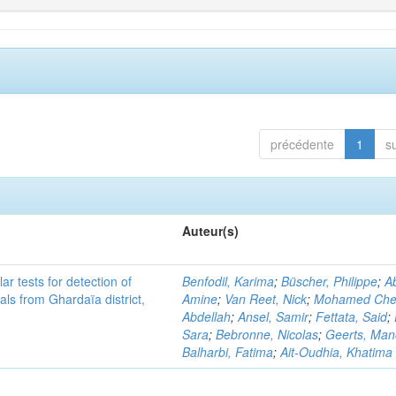
précédente
1
s
Auteur(s)
r tests for detection of
Benfodil, Karima
;
Büscher, Philippe
;
Ab
ls from Ghardaïa district,
Amine
;
Van Reet, Nick
;
Mohamed Cher
Abdellah
;
Ansel, Samir
;
Fettata, Said
;
Sara
;
Bebronne, Nicolas
;
Geerts, Ma
Balharbi, Fatima
;
Ait-Oudhia, Khatima