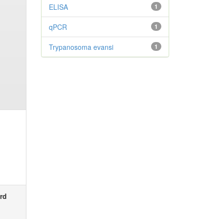
ELISA
1
qPCR
1
Trypanosoma evansi
1
rd