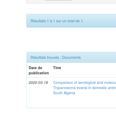
Résultats 1 à 1 sur un total de 1.
Résultats trouvés : Documents
Date de
Titre
publication
2020-03-19
Comparison of serological and molecula
Trypanosoma evansi in domestic anima
South Algeria