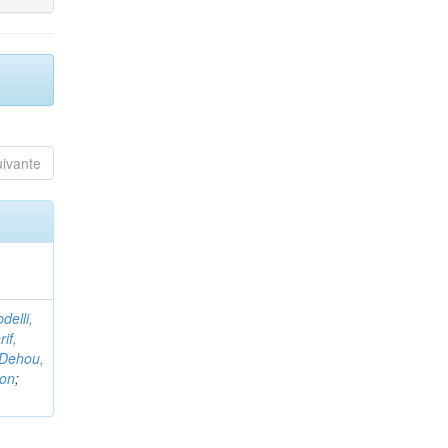
uivante
delli,
if,
Dehou,
non
;