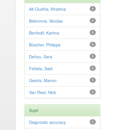
Ait-Oudhia, Khatima
1
Bebronne, Nicolas
1
Benfodil, Karima
1
Büscher, Philippe
1
Dehou, Sara
1
Fettata, Said
1
Geerts, Manon
1
Van Reet, Nick
1
Sujet
Diagnostic accuracy
1