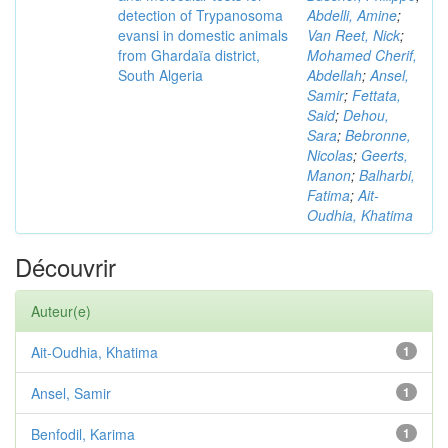
detection of Trypanosoma
Abdelli, Amine
;
evansi in domestic animals
Van Reet, Nick
;
from Ghardaïa district,
Mohamed Cherif,
South Algeria
Abdellah
;
Ansel,
Samir
;
Fettata,
Said
;
Dehou,
Sara
;
Bebronne,
Nicolas
;
Geerts,
Manon
;
Balharbi,
Fatima
;
Ait-
Oudhia, Khatima
Découvrir
Auteur(e)
Ait-Oudhia, Khatima
1
Ansel, Samir
1
Benfodil, Karima
1