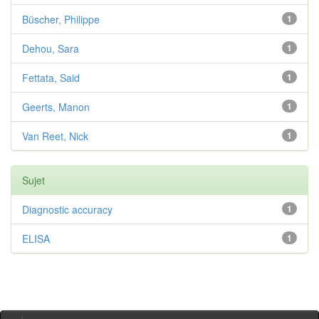
Büscher, Philippe
1
Dehou, Sara
1
Fettata, Said
1
Geerts, Manon
1
Van Reet, Nick
1
Sujet
Diagnostic accuracy
1
ELISA
1