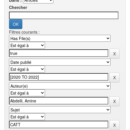
Dans :
Chercher
Filtres courants :