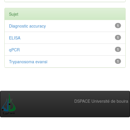
Sujet
Diagnostic accuracy
1
ELISA
1
qPCR
1
Trypanosoma evansi
1
DSPACE Université de bouira