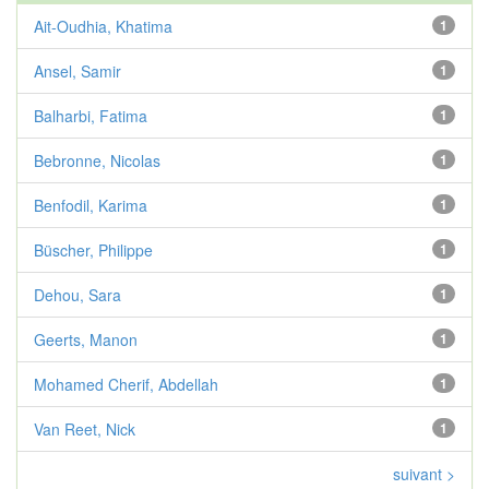
Ait-Oudhia, Khatima
1
Ansel, Samir
1
Balharbi, Fatima
1
Bebronne, Nicolas
1
Benfodil, Karima
1
Büscher, Philippe
1
Dehou, Sara
1
Geerts, Manon
1
Mohamed Cherif, Abdellah
1
Van Reet, Nick
1
suivant >