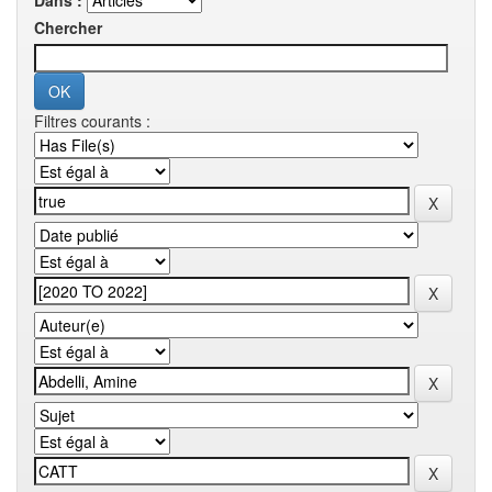
Dans :
Chercher
Filtres courants :