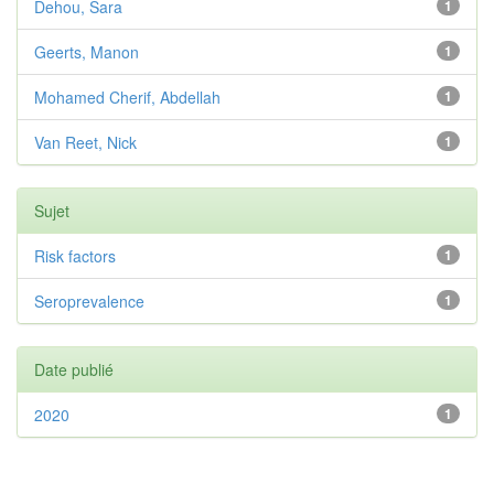
Dehou, Sara
1
Geerts, Manon
1
Mohamed Cherif, Abdellah
1
Van Reet, Nick
1
Sujet
Risk factors
1
Seroprevalence
1
Date publié
2020
1