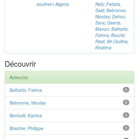
southern Algeria
Nick
;
Fettata,
Said
;
Bebronne,
Nicolas
;
Dehou,
Sara
;
Geerts,
Manon
;
Balharbi,
Fatima
;
Bouzid,
Riad
;
Ait-Oudhia,
Khatima
Découvrir
Auteur(e)
Balharbi, Fatima
1
Bebronne, Nicolas
1
Benfodil, Karima
1
Büscher, Philippe
1