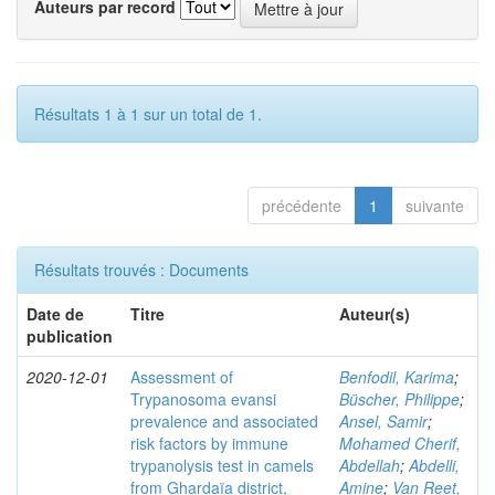
Auteurs par record
Résultats 1 à 1 sur un total de 1.
précédente
1
suivante
Résultats trouvés : Documents
Date de
Titre
Auteur(s)
publication
2020-12-01
Assessment of
Benfodil, Karima
;
Trypanosoma evansi
Büscher, Philippe
;
prevalence and associated
Ansel, Samir
;
risk factors by immune
Mohamed Cherif,
trypanolysis test in camels
Abdellah
;
Abdelli,
from Ghardaïa district,
Amine
;
Van Reet,