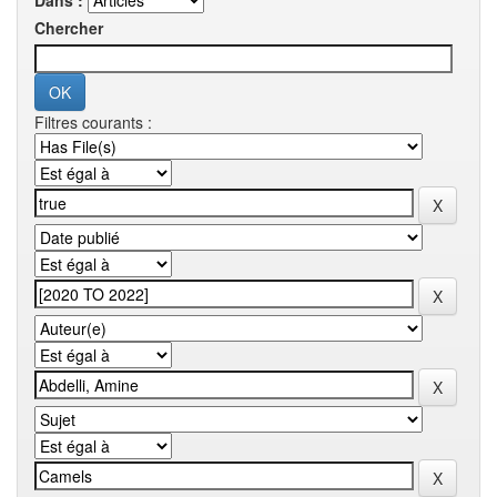
Dans :
Chercher
Filtres courants :