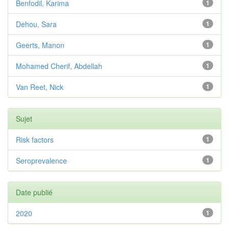
Benfodil, Karima
1
Dehou, Sara
1
Geerts, Manon
1
Mohamed Cherif, Abdellah
1
Van Reet, Nick
1
Sujet
Risk factors
1
Seroprevalence
1
Date publié
2020
1