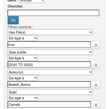
Dans :
Chercher
Filtres courants :