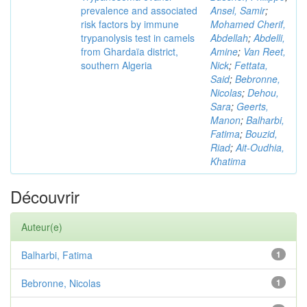
prevalence and associated
Ansel, Samir
;
risk factors by immune
Mohamed Cherif,
trypanolysis test in camels
Abdellah
;
Abdelli,
from Ghardaïa district,
Amine
;
Van Reet,
southern Algeria
Nick
;
Fettata,
Said
;
Bebronne,
Nicolas
;
Dehou,
Sara
;
Geerts,
Manon
;
Balharbi,
Fatima
;
Bouzid,
Riad
;
Ait-Oudhia,
Khatima
Découvrir
Auteur(e)
Balharbi, Fatima
1
Bebronne, Nicolas
1