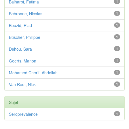
Balharbi, Fatima
1
Bebronne, Nicolas
1
Bouzid, Riad
1
Büscher, Philippe
1
Dehou, Sara
1
Geerts, Manon
1
Mohamed Cherif, Abdellah
1
Van Reet, Nick
1
Sujet
Seroprevalence
1