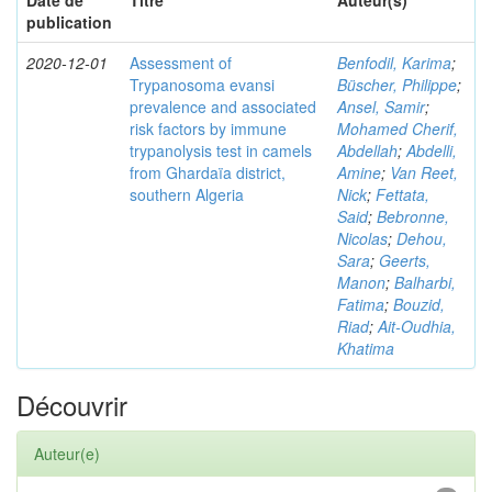
Date de
Titre
Auteur(s)
publication
2020-12-01
Assessment of
Benfodil, Karima
;
Trypanosoma evansi
Büscher, Philippe
;
prevalence and associated
Ansel, Samir
;
risk factors by immune
Mohamed Cherif,
trypanolysis test in camels
Abdellah
;
Abdelli,
from Ghardaïa district,
Amine
;
Van Reet,
southern Algeria
Nick
;
Fettata,
Said
;
Bebronne,
Nicolas
;
Dehou,
Sara
;
Geerts,
Manon
;
Balharbi,
Fatima
;
Bouzid,
Riad
;
Ait-Oudhia,
Khatima
Découvrir
Auteur(e)