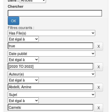
Dans :
Chercher
Filtres courants :