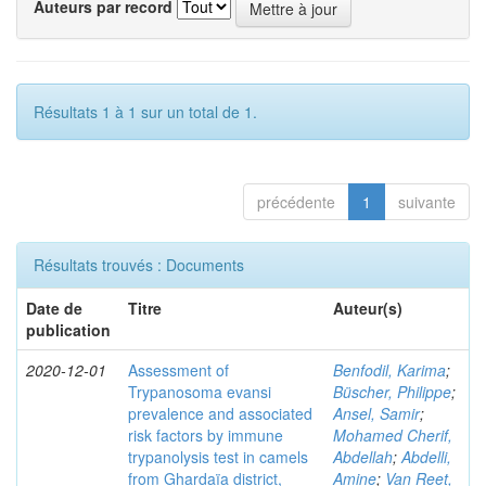
Auteurs par record
Résultats 1 à 1 sur un total de 1.
précédente
1
suivante
Résultats trouvés : Documents
Date de
Titre
Auteur(s)
publication
2020-12-01
Assessment of
Benfodil, Karima
;
Trypanosoma evansi
Büscher, Philippe
;
prevalence and associated
Ansel, Samir
;
risk factors by immune
Mohamed Cherif,
trypanolysis test in camels
Abdellah
;
Abdelli,
from Ghardaïa district,
Amine
;
Van Reet,