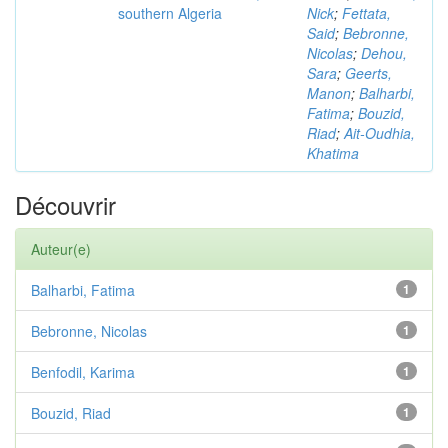
southern Algeria
Nick
;
Fettata,
Said
;
Bebronne,
Nicolas
;
Dehou,
Sara
;
Geerts,
Manon
;
Balharbi,
Fatima
;
Bouzid,
Riad
;
Ait-Oudhia,
Khatima
Découvrir
Auteur(e)
Balharbi, Fatima
1
Bebronne, Nicolas
1
Benfodil, Karima
1
Bouzid, Riad
1