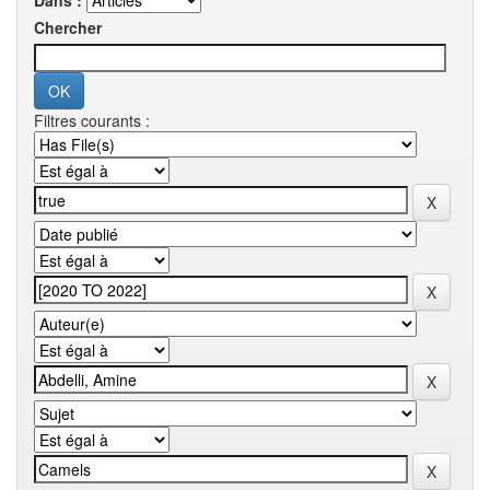
Dans :
Chercher
Filtres courants :