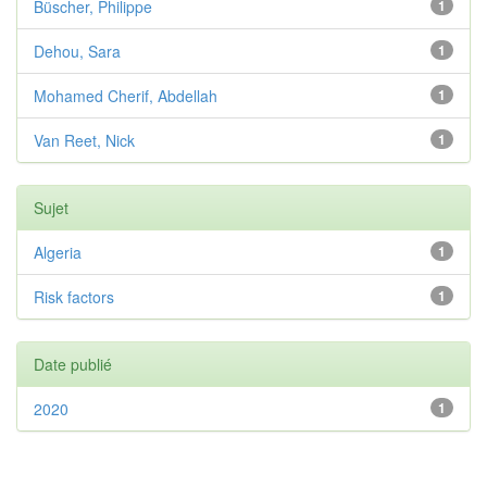
Büscher, Philippe
1
Dehou, Sara
1
Mohamed Cherif, Abdellah
1
Van Reet, Nick
1
Sujet
Algeria
1
Risk factors
1
Date publié
2020
1