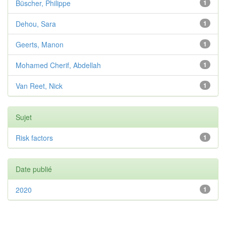
Büscher, Philippe
1
Dehou, Sara
1
Geerts, Manon
1
Mohamed Cherif, Abdellah
1
Van Reet, Nick
1
Sujet
Risk factors
1
Date publié
2020
1