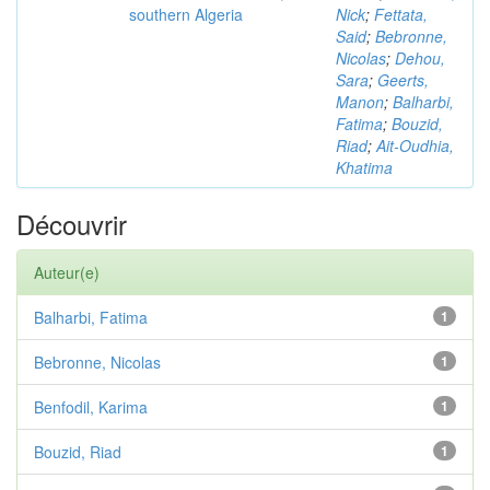
southern Algeria
Nick
;
Fettata,
Said
;
Bebronne,
Nicolas
;
Dehou,
Sara
;
Geerts,
Manon
;
Balharbi,
Fatima
;
Bouzid,
Riad
;
Ait-Oudhia,
Khatima
Découvrir
Auteur(e)
Balharbi, Fatima
1
Bebronne, Nicolas
1
Benfodil, Karima
1
Bouzid, Riad
1