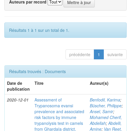
Auteurs par record
Résultats 1 à 1 sur un total de 1.
précédente
1
suivante
Résultats trouvés : Documents
Date de
Titre
Auteur(s)
publication
2020-12-01
Assessment of
Benfodil, Karima
;
Trypanosoma evansi
Büscher, Philippe
;
prevalence and associated
Ansel, Samir
;
risk factors by immune
Mohamed Cherif,
trypanolysis test in camels
Abdellah
;
Abdelli,
from Ghardaïa district,
Amine
;
Van Reet,