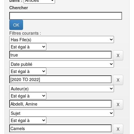
Dans :
Chercher
Filtres courants :