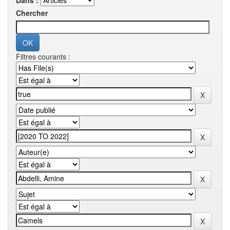
Dans :
Chercher
Filtres courants :