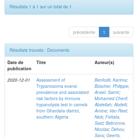
Résultats 1 à 1 sur un total de 1.
précédente
1
suivante
Résultats trouvés : Documents
Date de
Titre
Auteur(s)
publication
2020-12-01
Assessment of
Benfodil, Karima
;
Trypanosoma evansi
Büscher, Philippe
;
prevalence and associated
Ansel, Samir
;
risk factors by immune
Mohamed Cherif,
trypanolysis test in camels
Abdellah
;
Abdelli,
from Ghardaïa district,
Amine
;
Van Reet,
southern Algeria
Nick
;
Fettata,
Said
;
Bebronne,
Nicolas
;
Dehou,
Sara
;
Geerts,