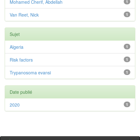
Mohamed Cherif, Abdellah
1
Van Reet, Nick
1
Sujet
Algeria
1
Risk factors
1
Trypanosoma evansi
1
Date publié
2020
1