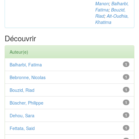
Manon
;
Balharbi,
Fatima
;
Bouzid,
Riad
;
Ait-Oudhia,
Khatima
Découvrir
Auteur(e)
Balharbi, Fatima
1
Bebronne, Nicolas
1
Bouzid, Riad
1
Büscher, Philippe
1
Dehou, Sara
1
Fettata, Said
1