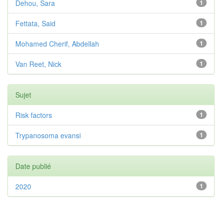
Dehou, Sara
1
Fettata, Said
1
Mohamed Cherif, Abdellah
1
Van Reet, Nick
1
Sujet
Risk factors
1
Trypanosoma evansi
1
Date publié
2020
1