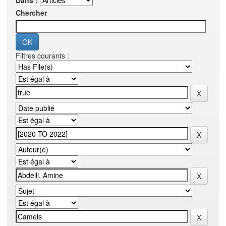
Dans :
Chercher
Filtres courants :