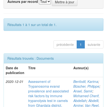
Auteurs par record
Résultats 1 à 1 sur un total de 1.
précédente
1
suivante
Résultats trouvés : Documents
Date de
Titre
Auteur(s)
publication
2020-12-01
Assessment of
Benfodil, Karima
;
Trypanosoma evansi
Büscher, Philippe
;
prevalence and associated
Ansel, Samir
;
risk factors by immune
Mohamed Cherif,
trypanolysis test in camels
Abdellah
;
Abdelli,
from Ghardaïa district,
Amine
;
Van Reet,