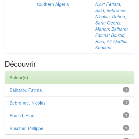
southern Algeria
Nick
;
Fettata,
Said
;
Bebronne,
Nicolas
;
Dehou,
Sara
;
Geerts,
Manon
;
Balharbi,
Fatima
;
Bouzid,
Riad
;
Ait-Oudhia,
Khatima
Découvrir
Auteur(e)
Balharbi, Fatima
1
Bebronne, Nicolas
1
Bouzid, Riad
1
Büscher, Philippe
1