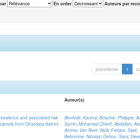
par
En order
Auteurs par reco
précédente
1
s
Auteur(s)
evalence and associated risk
Benfodil, Karima
;
Büscher, Philippe
;
A
 camels from Ghardaïa district,
Samir
;
Mohamed Cherif, Abdellah
;
Abd
Amine
;
Van Reet, Nick
;
Fettata, Said
;
Bebronne, Nicolas
;
Dehou, Sara
;
Geer