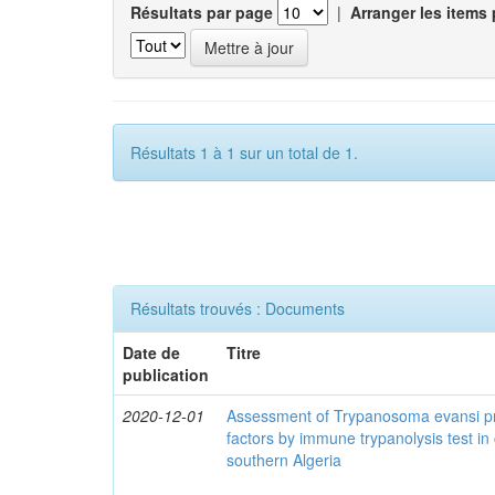
Résultats par page
|
Arranger les items 
Résultats 1 à 1 sur un total de 1.
Résultats trouvés : Documents
Date de
Titre
publication
2020-12-01
Assessment of Trypanosoma evansi pr
factors by immune trypanolysis test in
southern Algeria