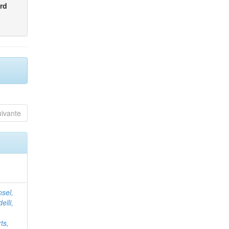
rd
uivante
nsel,
elli,
ts,