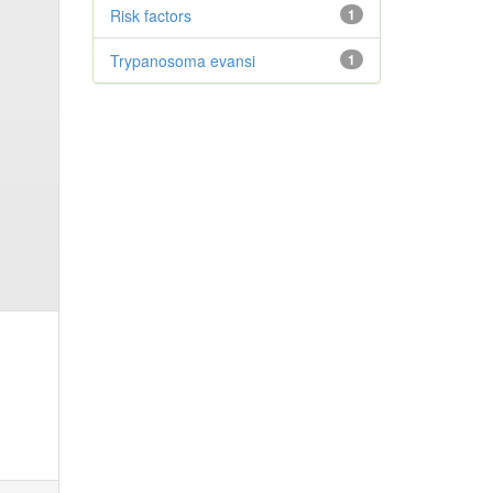
Risk factors
1
Trypanosoma evansi
1