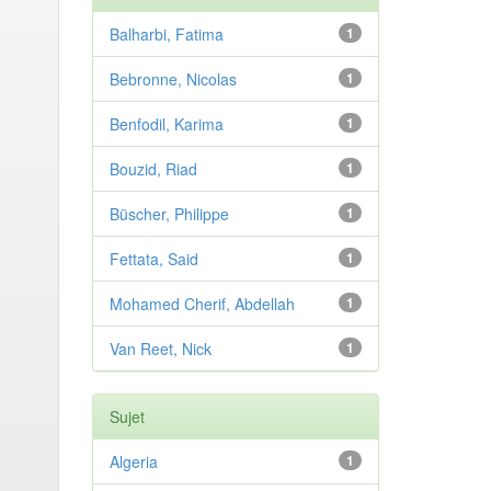
Balharbi, Fatima
1
Bebronne, Nicolas
1
Benfodil, Karima
1
Bouzid, Riad
1
Büscher, Philippe
1
Fettata, Said
1
Mohamed Cherif, Abdellah
1
Van Reet, Nick
1
Sujet
Algeria
1