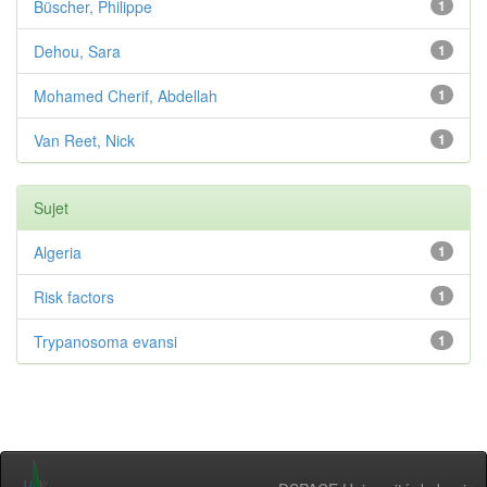
Büscher, Philippe
1
Dehou, Sara
1
Mohamed Cherif, Abdellah
1
Van Reet, Nick
1
Sujet
Algeria
1
Risk factors
1
Trypanosoma evansi
1