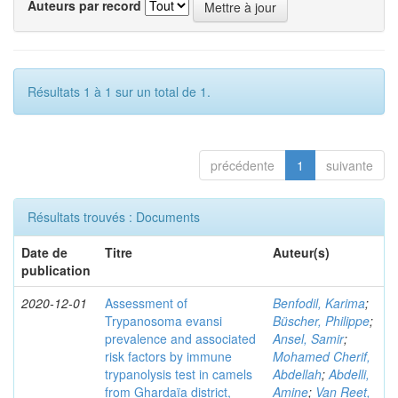
Auteurs par record
Résultats 1 à 1 sur un total de 1.
précédente
1
suivante
Résultats trouvés : Documents
Date de
Titre
Auteur(s)
publication
2020-12-01
Assessment of
Benfodil, Karima
;
Trypanosoma evansi
Büscher, Philippe
;
prevalence and associated
Ansel, Samir
;
risk factors by immune
Mohamed Cherif,
trypanolysis test in camels
Abdellah
;
Abdelli,
from Ghardaïa district,
Amine
;
Van Reet,