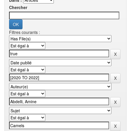
Dans :
Chercher
Filtres courants :