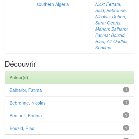
southern Algeria
Nick
;
Fettata,
Said
;
Bebronne,
Nicolas
;
Dehou,
Sara
;
Geerts,
Manon
;
Balharbi,
Fatima
;
Bouzid,
Riad
;
Ait-Oudhia,
Khatima
Découvrir
Auteur(e)
Balharbi, Fatima
1
Bebronne, Nicolas
1
Benfodil, Karima
1
Bouzid, Riad
1