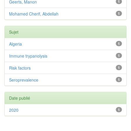
Geerts, Manon
1
Mohamed Cherif, Abdellah
1
Sujet
Algeria
1
Immune trypanolysis
1
Risk factors
1
Seroprevalence
1
Date publié
2020
1