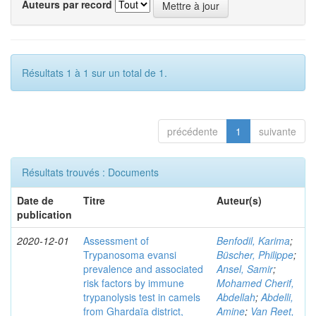
Auteurs par record
Résultats 1 à 1 sur un total de 1.
précédente
1
suivante
Résultats trouvés : Documents
Date de
Titre
Auteur(s)
publication
2020-12-01
Assessment of
Benfodil, Karima
;
Trypanosoma evansi
Büscher, Philippe
;
prevalence and associated
Ansel, Samir
;
risk factors by immune
Mohamed Cherif,
trypanolysis test in camels
Abdellah
;
Abdelli,
from Ghardaïa district,
Amine
;
Van Reet,