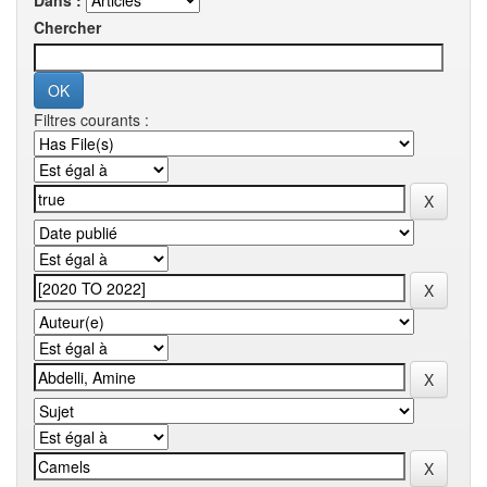
Dans :
Chercher
Filtres courants :