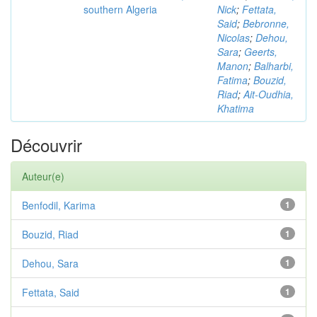
southern Algeria
Nick
;
Fettata,
Said
;
Bebronne,
Nicolas
;
Dehou,
Sara
;
Geerts,
Manon
;
Balharbi,
Fatima
;
Bouzid,
Riad
;
Ait-Oudhia,
Khatima
Découvrir
Auteur(e)
Benfodil, Karima
1
Bouzid, Riad
1
Dehou, Sara
1
Fettata, Said
1