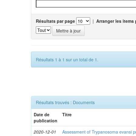
Résultats par page
|
Arranger les items 
Résultats 1 à 1 sur un total de 1.
Résultats trouvés : Documents
Date de
Titre
publication
2020-12-01
Assessment of Trypanosoma evansi pr