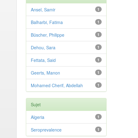
Ansel, Samir
1
Balharbi, Fatima
1
Büscher, Philippe
1
Dehou, Sara
1
Fettata, Said
1
Geerts, Manon
1
Mohamed Cherif, Abdellah
1
Sujet
Algeria
1
Seroprevalence
1