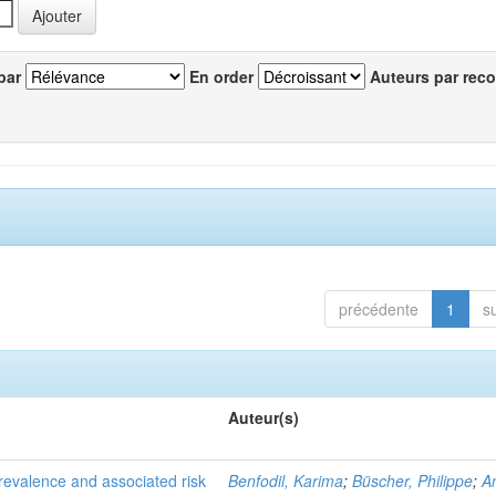
par
En order
Auteurs par reco
précédente
1
s
Auteur(s)
evalence and associated risk
Benfodil, Karima
;
Büscher, Philippe
;
A