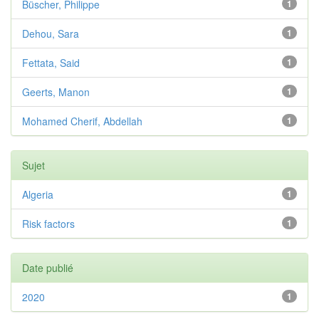
Büscher, Philippe
1
Dehou, Sara
1
Fettata, Said
1
Geerts, Manon
1
Mohamed Cherif, Abdellah
1
Sujet
Algeria
1
Risk factors
1
Date publié
2020
1