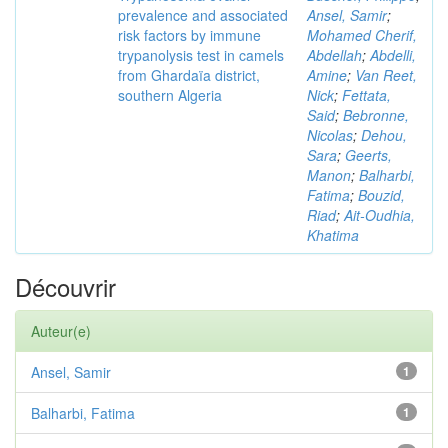
prevalence and associated
Ansel, Samir
;
risk factors by immune
Mohamed Cherif,
trypanolysis test in camels
Abdellah
;
Abdelli,
from Ghardaïa district,
Amine
;
Van Reet,
southern Algeria
Nick
;
Fettata,
Said
;
Bebronne,
Nicolas
;
Dehou,
Sara
;
Geerts,
Manon
;
Balharbi,
Fatima
;
Bouzid,
Riad
;
Ait-Oudhia,
Khatima
Découvrir
Auteur(e)
Ansel, Samir
1
Balharbi, Fatima
1