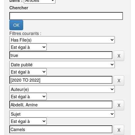
Dans :
Chercher
Filtres courants :