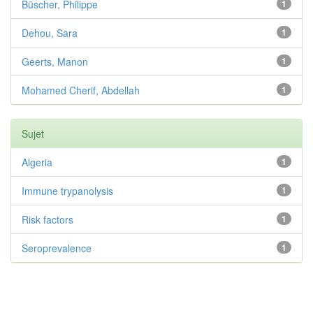
Büscher, Philippe
1
Dehou, Sara
1
Geerts, Manon
1
Mohamed Cherif, Abdellah
1
Sujet
Algeria
1
Immune trypanolysis
1
Risk factors
1
Seroprevalence
1