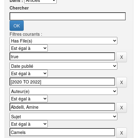
Dans :
Chercher
Filtres courants :