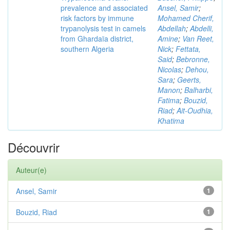
prevalence and associated
Ansel, Samir
;
risk factors by immune
Mohamed Cherif,
trypanolysis test in camels
Abdellah
;
Abdelli,
from Ghardaïa district,
Amine
;
Van Reet,
southern Algeria
Nick
;
Fettata,
Said
;
Bebronne,
Nicolas
;
Dehou,
Sara
;
Geerts,
Manon
;
Balharbi,
Fatima
;
Bouzid,
Riad
;
Ait-Oudhia,
Khatima
Découvrir
Auteur(e)
Ansel, Samir
1
Bouzid, Riad
1