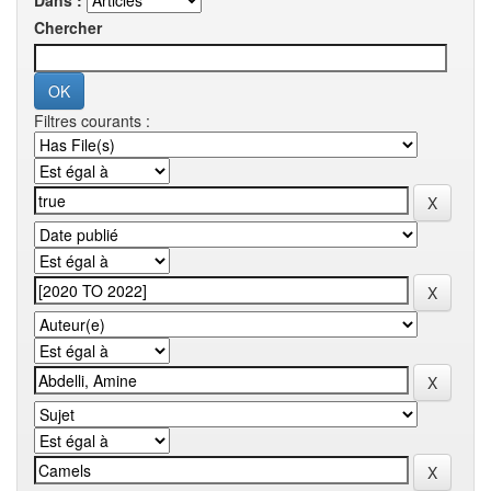
Dans :
Chercher
Filtres courants :