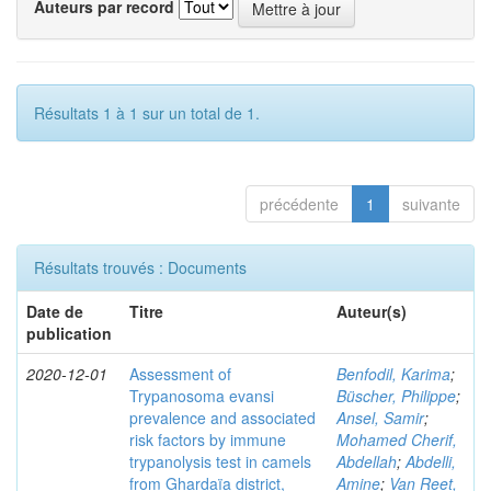
Auteurs par record
Résultats 1 à 1 sur un total de 1.
précédente
1
suivante
Résultats trouvés : Documents
Date de
Titre
Auteur(s)
publication
2020-12-01
Assessment of
Benfodil, Karima
;
Trypanosoma evansi
Büscher, Philippe
;
prevalence and associated
Ansel, Samir
;
risk factors by immune
Mohamed Cherif,
trypanolysis test in camels
Abdellah
;
Abdelli,
from Ghardaïa district,
Amine
;
Van Reet,