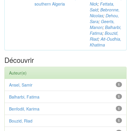
southern Algeria
Nick
;
Fettata,
Said
;
Bebronne,
Nicolas
;
Dehou,
Sara
;
Geerts,
Manon
;
Balharbi,
Fatima
;
Bouzid,
Riad
;
Ait-Oudhia,
Khatima
Découvrir
Auteur(e)
Ansel, Samir
1
Balharbi, Fatima
1
Benfodil, Karima
1
Bouzid, Riad
1