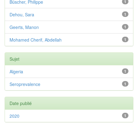
Büscher, Philippe
1
Dehou, Sara
1
Geerts, Manon
1
Mohamed Cherif, Abdellah
1
Sujet
Algeria
1
Seroprevalence
1
Date publié
2020
1