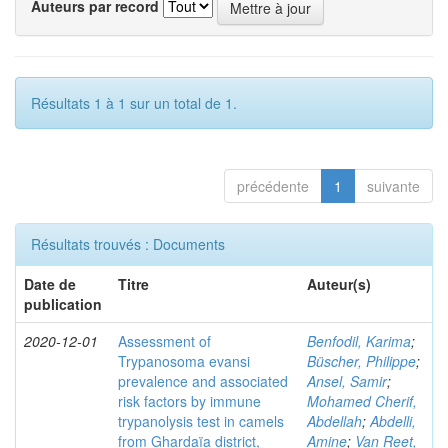
Auteurs par record
Résultats 1 à 1 sur un total de 1.
précédente
1
suivante
Résultats trouvés : Documents
Date de
Titre
Auteur(s)
publication
2020-12-01
Assessment of
Benfodil, Karima
;
Trypanosoma evansi
Büscher, Philippe
;
prevalence and associated
Ansel, Samir
;
risk factors by immune
Mohamed Cherif,
trypanolysis test in camels
Abdellah
;
Abdelli,
from Ghardaïa district,
Amine
;
Van Reet,