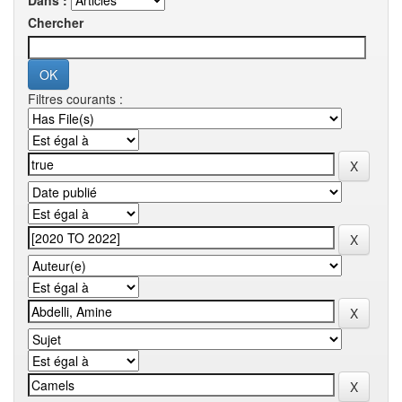
Dans :
Chercher
Filtres courants :