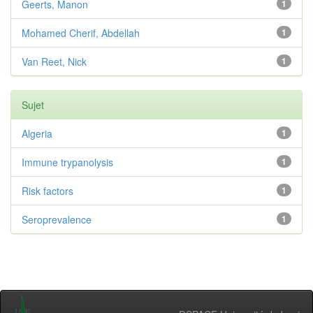
Geerts, Manon
1
Mohamed Cherif, Abdellah
1
Van Reet, Nick
1
Sujet
Algeria
1
Immune trypanolysis
1
Risk factors
1
Seroprevalence
1