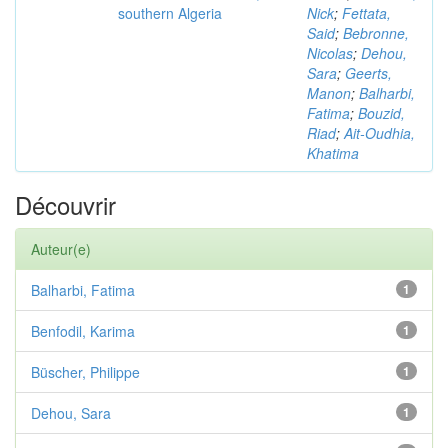
southern Algeria
Nick
;
Fettata,
Said
;
Bebronne,
Nicolas
;
Dehou,
Sara
;
Geerts,
Manon
;
Balharbi,
Fatima
;
Bouzid,
Riad
;
Ait-Oudhia,
Khatima
Découvrir
Auteur(e)
Balharbi, Fatima
1
Benfodil, Karima
1
Büscher, Philippe
1
Dehou, Sara
1