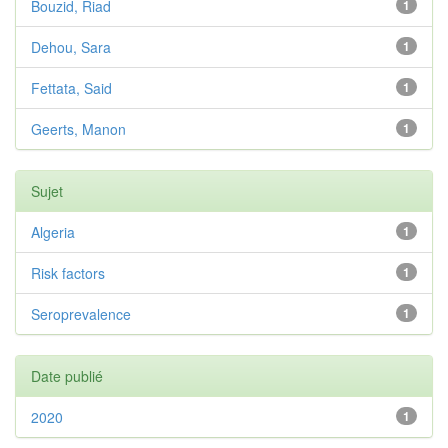
Bouzid, Riad
1
Dehou, Sara
1
Fettata, Said
1
Geerts, Manon
1
Sujet
Algeria
1
Risk factors
1
Seroprevalence
1
Date publié
2020
1