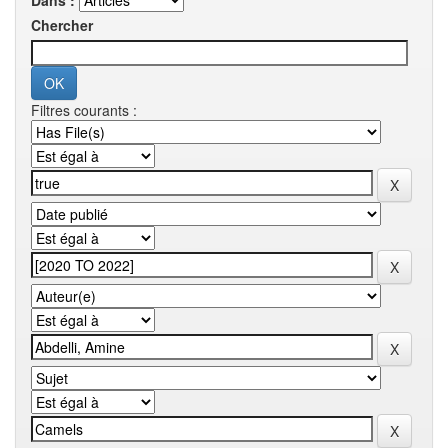
Dans :
Chercher
Filtres courants :