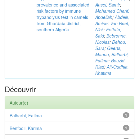
prevalence and associated
Ansel, Samir
;
risk factors by immune
Mohamed Cherif,
trypanolysis test in camels
Abdellah
;
Abdelli,
from Ghardaïa district,
Amine
;
Van Reet,
southern Algeria
Nick
;
Fettata,
Said
;
Bebronne,
Nicolas
;
Dehou,
Sara
;
Geerts,
Manon
;
Balharbi,
Fatima
;
Bouzid,
Riad
;
Ait-Oudhia,
Khatima
Découvrir
Auteur(e)
Balharbi, Fatima
1
Benfodil, Karima
1