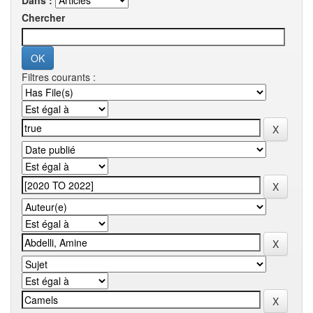
Dans :
Chercher
Filtres courants :