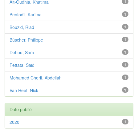
Ait-Oudhia, Khatima
1
Benfodil, Karima
1
Bouzid, Riad
1
Büscher, Philippe
1
Dehou, Sara
1
Fettata, Said
1
Mohamed Cherif, Abdellah
1
Van Reet, Nick
1
Date publié
2020
1