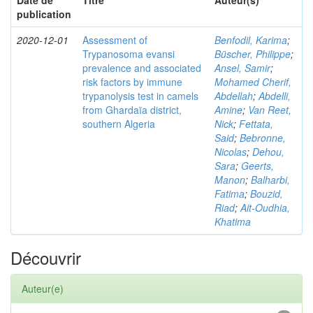
Date de
Titre
Auteur(s)
publication
2020-12-01
Assessment of
Benfodil, Karima
;
Trypanosoma evansi
Büscher, Philippe
;
prevalence and associated
Ansel, Samir
;
risk factors by immune
Mohamed Cherif,
trypanolysis test in camels
Abdellah
;
Abdelli,
from Ghardaïa district,
Amine
;
Van Reet,
southern Algeria
Nick
;
Fettata,
Said
;
Bebronne,
Nicolas
;
Dehou,
Sara
;
Geerts,
Manon
;
Balharbi,
Fatima
;
Bouzid,
Riad
;
Ait-Oudhia,
Khatima
Découvrir
Auteur(e)