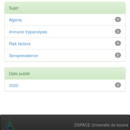
Sujet
Algeria
1
Immune trypanolysis
1
Risk factors
1
Seroprevalence
1
Date publié
2020
1
DSPACE Université de bouira