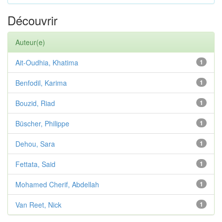
Découvrir
Auteur(e)
Ait-Oudhia, Khatima
1
Benfodil, Karima
1
Bouzid, Riad
1
Büscher, Philippe
1
Dehou, Sara
1
Fettata, Said
1
Mohamed Cherif, Abdellah
1
Van Reet, Nick
1