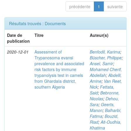
précédente
1
suivante
Résultats trouvés : Documents
Date de
Titre
Auteur(s)
publication
2020-12-01
Assessment of
Benfodil, Karima
;
Trypanosoma evansi
Büscher, Philippe
;
prevalence and associated
Ansel, Samir
;
risk factors by immune
Mohamed Cherif,
trypanolysis test in camels
Abdellah
;
Abdelli,
from Ghardaïa district,
Amine
;
Van Reet,
southern Algeria
Nick
;
Fettata,
Said
;
Bebronne,
Nicolas
;
Dehou,
Sara
;
Geerts,
Manon
;
Balharbi,
Fatima
;
Bouzid,
Riad
;
Ait-Oudhia,
Khatima