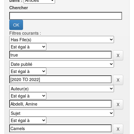
Dans :
Chercher
Filtres courants :