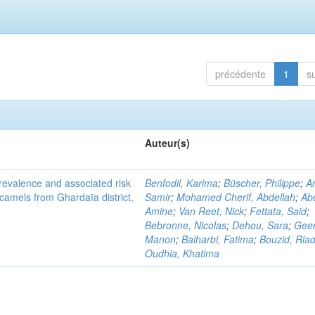
précédente
1
s
Auteur(s)
evalence and associated risk
Benfodil, Karima
;
Büscher, Philippe
;
A
 camels from Ghardaïa district,
Samir
;
Mohamed Cherif, Abdellah
;
Abd
Amine
;
Van Reet, Nick
;
Fettata, Said
;
Bebronne, Nicolas
;
Dehou, Sara
;
Geer
Manon
;
Balharbi, Fatima
;
Bouzid, Ria
Oudhia, Khatima