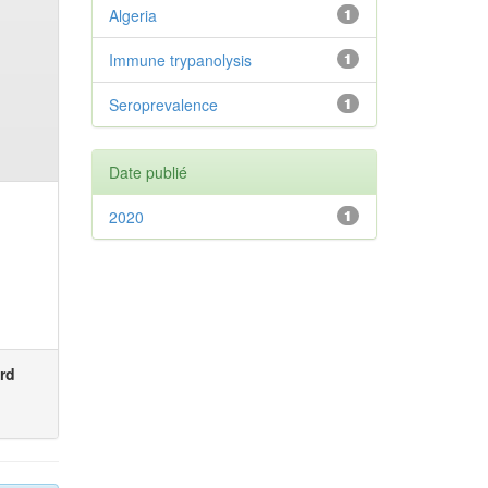
Algeria
1
Immune trypanolysis
1
Seroprevalence
1
Date publié
2020
1
rd