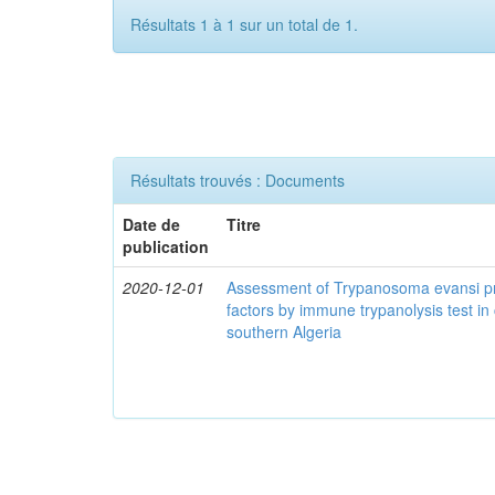
Résultats 1 à 1 sur un total de 1.
Résultats trouvés : Documents
Date de
Titre
publication
2020-12-01
Assessment of Trypanosoma evansi pr
factors by immune trypanolysis test in
southern Algeria