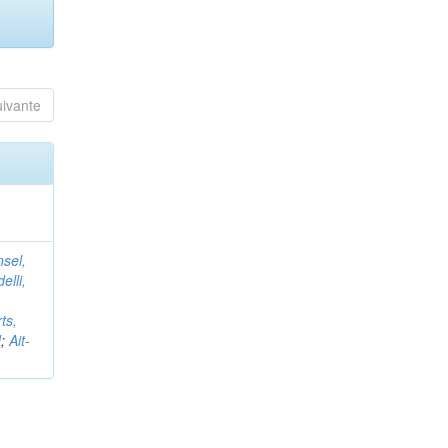
uivante
nsel,
elli,
ts,
d
;
Ait-