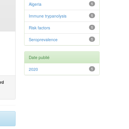
Algeria
1
Immune trypanolysis
1
Risk factors
1
Seroprevalence
1
Date publié
2020
1
rd