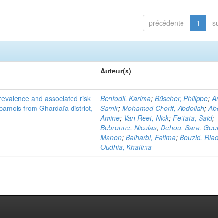
précédente
1
s
Auteur(s)
evalence and associated risk
Benfodil, Karima
;
Büscher, Philippe
;
A
 camels from Ghardaïa district,
Samir
;
Mohamed Cherif, Abdellah
;
Abd
Amine
;
Van Reet, Nick
;
Fettata, Said
;
Bebronne, Nicolas
;
Dehou, Sara
;
Geer
Manon
;
Balharbi, Fatima
;
Bouzid, Ria
Oudhia, Khatima