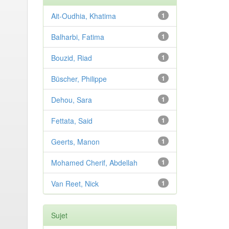
Ait-Oudhia, Khatima
1
Balharbi, Fatima
1
Bouzid, Riad
1
Büscher, Philippe
1
Dehou, Sara
1
Fettata, Said
1
Geerts, Manon
1
Mohamed Cherif, Abdellah
1
Van Reet, Nick
1
Sujet