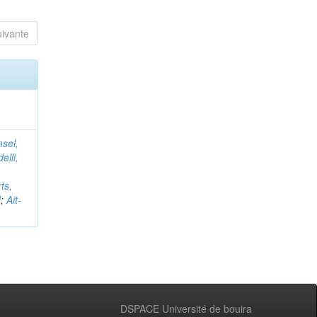
uivante
nsel,
elli,
ts,
d
;
Ait-
DSPACE Université de bouira